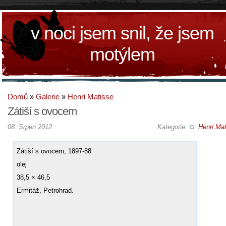
v noci jsem snil, že jsem
motýlem
Domů
»
Galerie
»
Henri Matisse
Zátiší s ovocem
08. Srpen 2012
Kategorie
Henri Mat
Zátiší s ovocem, 1897-88
olej
38,5 × 46,5
Ermitáž, Petrohrad.