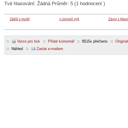
Tvé hlasování:
Žádná
Průměr:
5
(
1
hodnocení )
Zátiší s mušlí
o úroveň výš
Závoj z Mani
Verze pro tisk
Přidat komentář
8515x přečteno
Original
Náhled
Zaslat e-mailem