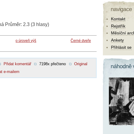
navigace
Kontakt
ná
Průměr:
2.3
(
3
hlasy)
Rejstřík
Měsíční arc
Ankety
o úroveň výš
Černé dveře
Přihlásit se
Přidat komentář
7198x přečteno
Original
náhodně 
at e-mailem