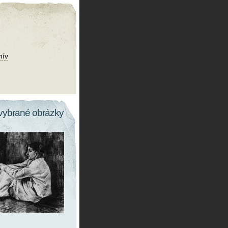
hív
vybrané obrázky