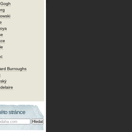
n Gogh
erg
owski
e
Goya
se
kce
ie
ac
ard Burroughs
k
rský
delaire
této stránce