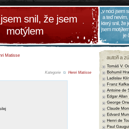
„v noci jsem s
 jsem snil, že jsem
a teď nevím,
který snil, že
motýlem
jsem motýlem
je
ri Matisse
autoři a z
Tomáš V. O
Bohumil Hra
Kategorie
Henri Matisse
Ladislav Kl
Franz Kafka
Antoine de 
Edgar Allan
George Orw
Claude Mon
ilej
Edvard Mun
Henri de To
Paul Gaugu