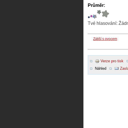
Průměr:
Tvé hlasování:
Žád
Zátiší s ovocem
Verze pro tisk
Náhled
Zasl