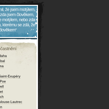
nil, že jsem motýlem,
 zda jsem člověkem,
 je motýlem, nebo zda
, kterému se zdá, že
 člověkem“
účastnění
daha
bal
íma
Saint-Exupéry
 Poe
ell
et
ch
ulouse-Lautrec
in