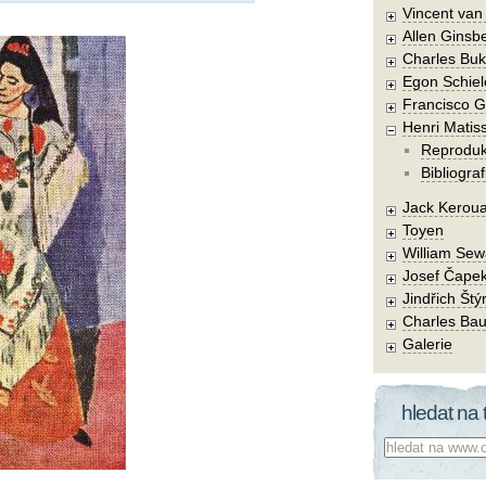
Vincent va
Allen Ginsb
Charles Buk
Egon Schiel
Francisco 
Henri Matis
Reprodu
Bibliograf
Jack Kerou
Toyen
William Sew
Josef Čape
Jindřich Štý
Charles Bau
Galerie
hledat na 
Co hledat: