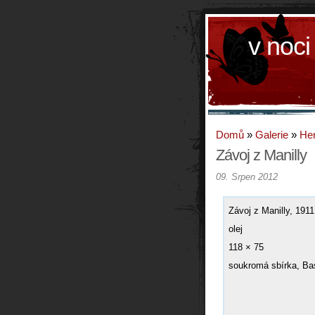
v noci
Domů
»
Galerie
»
Hen
Závoj z Manilly
09. Srpen 2012
Závoj z Manilly, 1911
olej
118 × 75
soukromá sbírka, Bas