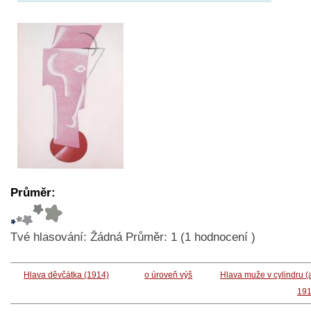
Průměr:
Tvé hlasování:
Žádná
Průměr:
1
(
1
hodnocení )
Hlava děvčátka (1914)
o úroveň výš
Hlava muže v cylindru (
191