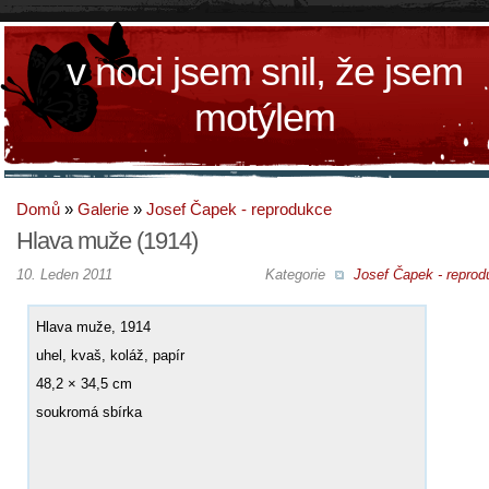
v noci jsem snil, že jsem
motýlem
Domů
»
Galerie
»
Josef Čapek - reprodukce
Hlava muže (1914)
10. Leden 2011
Kategorie
Josef Čapek - reprod
Hlava muže, 1914
uhel, kvaš, koláž, papír
48,2 × 34,5 cm
soukromá sbírka