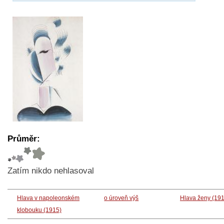
Průměr:
Zatím nikdo nehlasoval
Hlava v napoleonském
o úroveň výš
Hlava ženy (19
klobouku (1915)