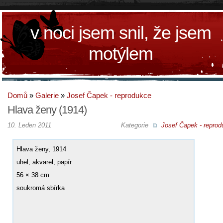
v noci jsem snil, že jsem
motýlem
Domů
»
Galerie
»
Josef Čapek - reprodukce
Hlava ženy (1914)
10. Leden 2011
Kategorie
Josef Čapek - reprod
Hlava ženy, 1914
uhel, akvarel, papír
56 × 38 cm
soukromá sbírka