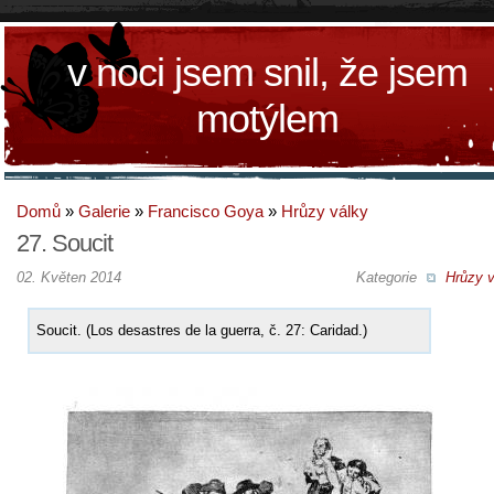
v noci jsem snil, že jsem
motýlem
Domů
»
Galerie
»
Francisco Goya
»
Hrůzy války
27. Soucit
02. Květen 2014
Kategorie
Hrůzy v
Soucit. (Los desastres de la guerra, č. 27: Caridad.)