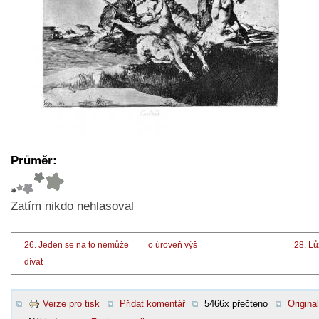
Průměr:
Zatím nikdo nehlasoval
26. Jeden se na to nemůže
o úroveň výš
28. L
dívat
Verze pro tisk
Přidat komentář
5466x přečteno
Original