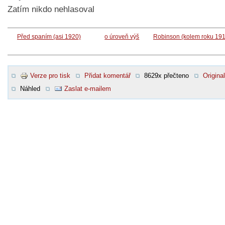
Zatím nikdo nehlasoval
Před spaním (asi 1920)
o úroveň výš
Robinson (kolem roku 19
Verze pro tisk
Přidat komentář
8629x přečteno
Original
Náhled
Zaslat e-mailem