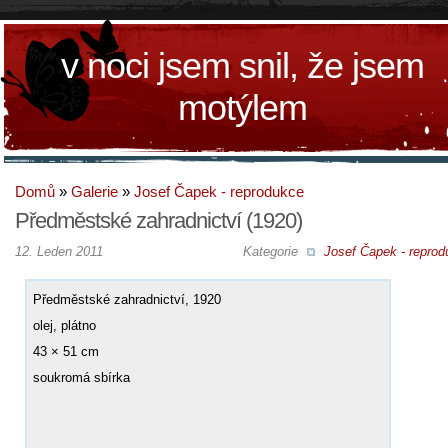
v noci jsem snil, že jsem
motýlem
Domů
»
Galerie
»
Josef Čapek - reprodukce
Předměstské zahradnictví (1920)
12. Leden 2011
Kategorie
Josef Čapek - reprod
Předměstské zahradnictví, 1920
olej, plátno
43 × 51 cm
soukromá sbírka