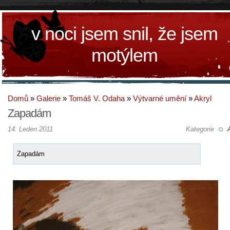
v noci jsem snil, že jsem
motýlem
Domů
»
Galerie
»
Tomáš V. Odaha
»
Výtvarné umění
»
Akryl
Zapadám
14. Leden 2011
Kategorie
Zapadám