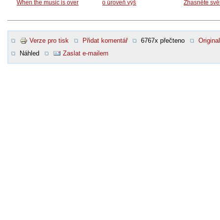
When the music is over
o úroveň výš
Zhasněte svě
Verze pro tisk
Přidat komentář
6767x přečteno
Original
Náhled
Zaslat e-mailem