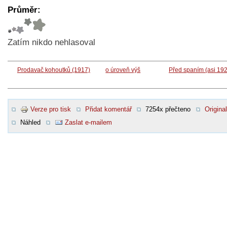
Průměr:
Zatím nikdo nehlasoval
Prodavač kohoutků (1917)
o úroveň výš
Před spaním (asi 19
Verze pro tisk
Přidat komentář
7254x přečteno
Original
Náhled
Zaslat e-mailem