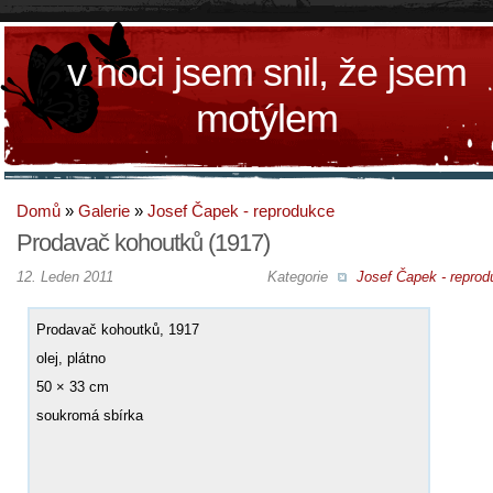
v noci jsem snil, že jsem
motýlem
Domů
»
Galerie
»
Josef Čapek - reprodukce
Prodavač kohoutků (1917)
12. Leden 2011
Kategorie
Josef Čapek - reprod
Prodavač kohoutků, 1917
olej, plátno
50 × 33 cm
soukromá sbírka