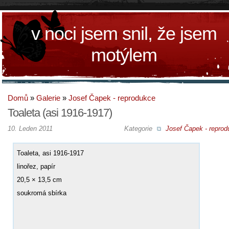
v noci jsem snil, že jsem
motýlem
Domů
»
Galerie
»
Josef Čapek - reprodukce
Toaleta (asi 1916-1917)
10. Leden 2011
Kategorie
Josef Čapek - reprod
Toaleta, asi 1916-1917
linořez, papír
20,5 × 13,5 cm
soukromá sbírka