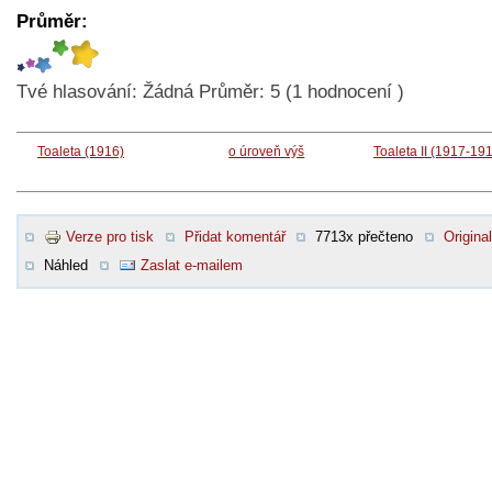
Průměr:
Tvé hlasování:
Žádná
Průměr:
5
(
1
hodnocení )
Toaleta (1916)
o úroveň výš
Toaleta II (1917-19
Verze pro tisk
Přidat komentář
7713x přečteno
Original
Náhled
Zaslat e-mailem