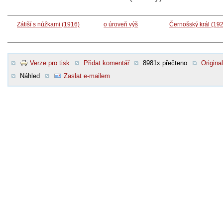
Zátiší s nůžkami (1916)
o úroveň výš
Černošský král (19
Verze pro tisk
Přidat komentář
8981x přečteno
Original
Náhled
Zaslat e-mailem