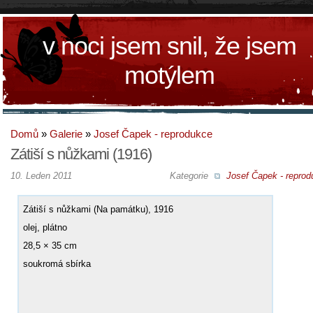
v noci jsem snil, že jsem
motýlem
Domů
»
Galerie
»
Josef Čapek - reprodukce
Zátiší s nůžkami (1916)
10. Leden 2011
Kategorie
Josef Čapek - reprod
Zátiší s nůžkami (Na památku), 1916
olej, plátno
28,5 × 35 cm
soukromá sbírka