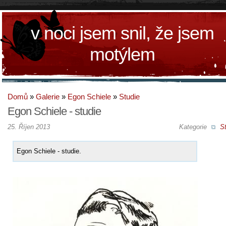
v noci jsem snil, že jsem
motýlem
Domů
»
Galerie
»
Egon Schiele
»
Studie
Egon Schiele - studie
25. Říjen 2013
Kategorie
St
Egon Schiele - studie.