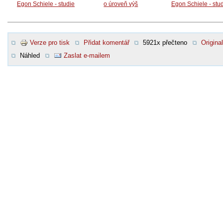
Egon Schiele - studie
o úroveň výš
Egon Schiele - stu
Verze pro tisk
Přidat komentář
5921x přečteno
Original
Náhled
Zaslat e-mailem