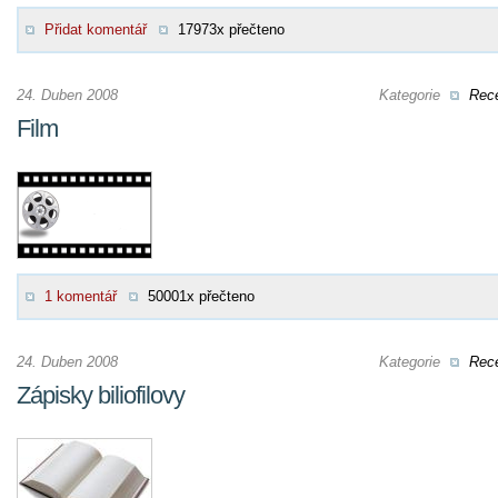
Přidat komentář
17973x přečteno
24. Duben 2008
Kategorie
Rec
Film
1 komentář
50001x přečteno
24. Duben 2008
Kategorie
Rec
Zápisky biliofilovy