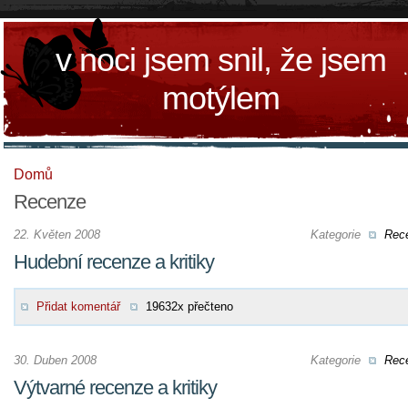
v noci jsem snil, že jsem
motýlem
Domů
Recenze
22. Květen 2008
Kategorie
Rec
Hudební recenze a kritiky
Přidat komentář
19632x přečteno
30. Duben 2008
Kategorie
Rec
Výtvarné recenze a kritiky