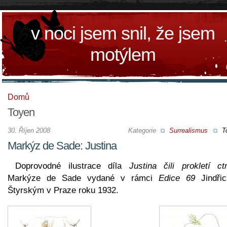
v noci jsem snil, že jsem
motýlem
Domů
Toyen
30. Říjen 2008
Kategorie
Surrealismus
T
Markýz de Sade: Justina
Doprovodné ilustrace díla
Justina čili prokletí ct
Markýze de Sade vydané v rámci
Edice 69
Jindři
Štyrským v Praze roku 1932.