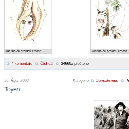
Justina čili prokletí ctnosti
Justina čili prokletí ctnosti
4 komentáře
Číst dál
34660x přečteno
30. Říjen 2008
Kategorie
Surrealismus
T
Toyen