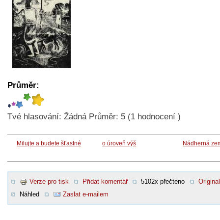
Průměr:
Tvé hlasování:
Žádná
Průměr:
5
(
1
hodnocení )
Milujte a budete šťastné
o úroveň výš
Nádherná ze
Verze pro tisk
Přidat komentář
5102x přečteno
Original
Náhled
Zaslat e-mailem