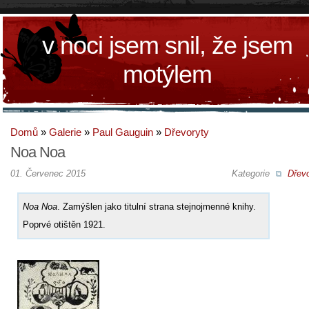
v noci jsem snil, že jsem
motýlem
Domů
»
Galerie
»
Paul Gauguin
»
Dřevoryty
Noa Noa
01. Červenec 2015
Kategorie
Dřevo
Noa Noa
. Zamýšlen jako titulní strana stejnojmenné knihy.
Poprvé otištěn 1921.