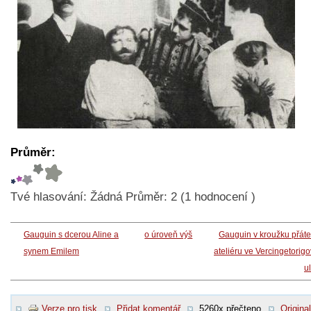
Průměr:
Tvé hlasování:
Žádná
Průměr:
2
(
1
hodnocení )
Gauguin s dcerou Aline a
o úroveň výš
Gauguin v kroužku přáte
synem Emilem
ateliéru ve Vercingetorig
ul
Verze pro tisk
Přidat komentář
5260x přečteno
Original