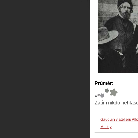
Průměr:
Zatím nikdo nehlas
Gauguin v ateliéru Alf
Muchy