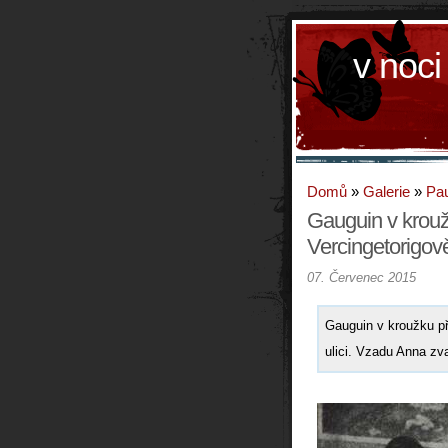
v noci
Domů
»
Galerie
»
Pau
Gauguin v kroužk
Vercingetorigově
07. Červenec 2015
Gauguin v kroužku přá
ulici. Vzadu Anna zv