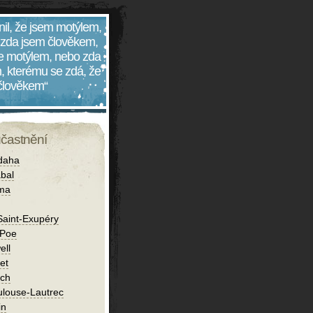
nil, že jsem motýlem,
 zda jsem člověkem,
 je motýlem, nebo zda
, kterému se zdá, že
 člověkem“
účastnění
daha
bal
íma
Saint-Exupéry
 Poe
ell
et
ch
ulouse-Lautrec
in