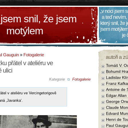
„v noci jsem s
 jsem snil, že jsem
a teď nevím,
který snil, že
motýlem
jsem motýlem
je
l Gauguin
»
Fotogalerie
autoři a z
u přátel v ateliéru ve
Tomáš V. O
 ulici
Bohumil Hra
Ladislav Kl
Kategorie
Fotogalerie
Franz Kafka
Antoine de 
tel v ateliéru ve Vercingetorigově
Edgar Allan
aná ‚Javanka‘.
George Orw
Claude Mon
Edvard Mun
Henri de To
Paul Gaugu