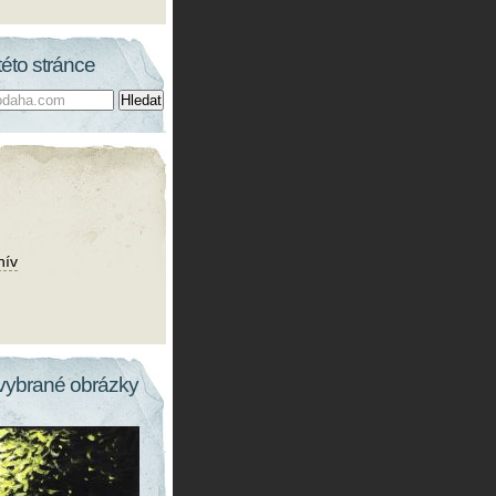
této stránce
hív
vybrané obrázky