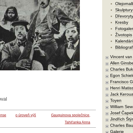
Olejomal
Skulptury
Dřevoryt
Kresby
Fotogaler
Životopis
Kalendár
Bibliograf
Vincent va
Allen Ginsb
Charles Buk
Egon Schiel
Francisco 
Henri Matis
Jack Kerou
oval
Toyen
William Sew
Josef Čape
onse
o úroveň výš
Gauguinova společnice,
Jindřich Štý
Tahiťanka Anna
Charles Bau
Galerie