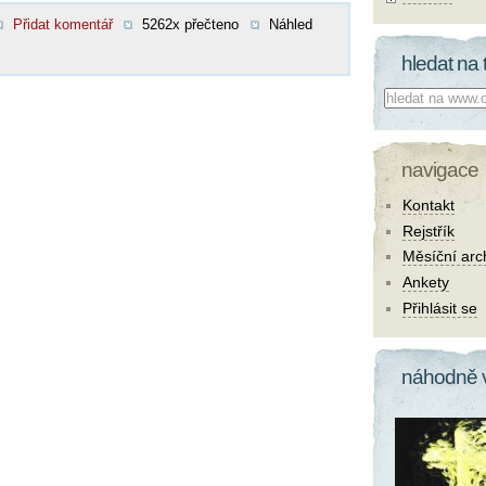
Přidat komentář
5262x přečteno
Náhled
hledat na 
Co hledat:
navigace
Kontakt
Rejstřík
Měsíční arc
Ankety
Přihlásit se
náhodně 