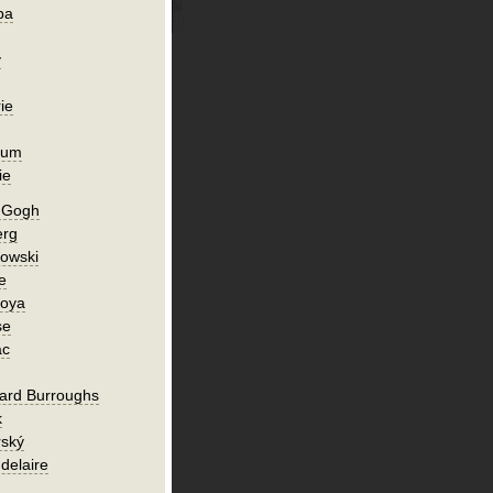
ba
y
ie
ium
ie
n Gogh
erg
owski
e
Goya
se
ac
ard Burroughs
k
rský
delaire