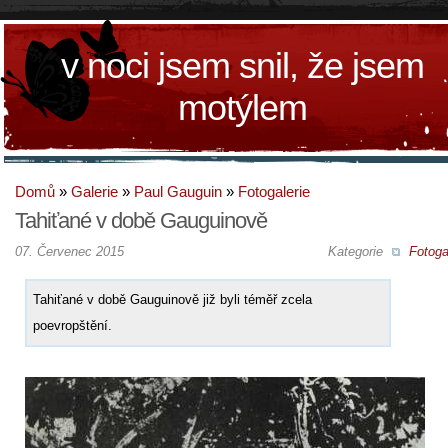
v noci jsem snil, že jsem
motýlem
Domů
»
Galerie
»
Paul Gauguin
»
Fotogalerie
Tahiťané v době Gauguinově
07. Červenec 2015
Kategorie
Fotoga
Tahiťané v době Gauguinově již byli téměř zcela
poevropštění.