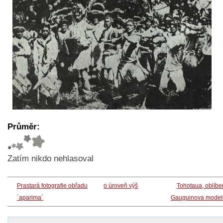
Průměr:
Zatím nikdo nehlasoval
Prastará fotografie obřadu
o úroveň výš
Tohotaua, oblíb
´aparima´
Gauguinova model