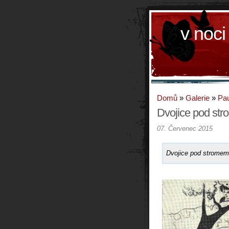
v noci
Domů
»
Galerie
»
Pau
Dvojice pod st
07. Červenec 2015
Dvojice pod stromem