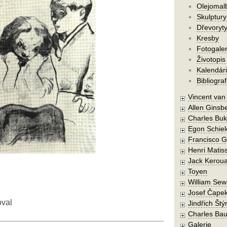
Olejomal
Skulptury
Dřevoryt
Kresby
Fotogaler
Životopis
Kalendár
Bibliograf
Vincent va
Allen Ginsb
Charles Buk
Egon Schiel
Francisco 
Henri Matis
Jack Kerou
Toyen
William Sew
Josef Čape
oval
Jindřich Štý
Charles Bau
Galerie