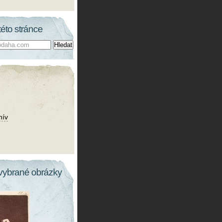
této stránce
hív
vybrané obrázky