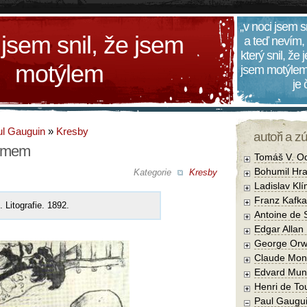
„v noci jsem s
 jsem snil, že jsem
a teď nevím,
který snil, že
motýlem
jsem motýlem
je
l Gauguin
»
Kresby
autoři a z
romem
Tomáš V. O
Bohumil Hra
Kategorie
Kresby
Ladislav Kl
Franz Kafka
. Litografie. 1892.
Antoine de 
Edgar Allan
George Orw
Claude Mon
Edvard Mun
Henri de To
Paul Gaugu