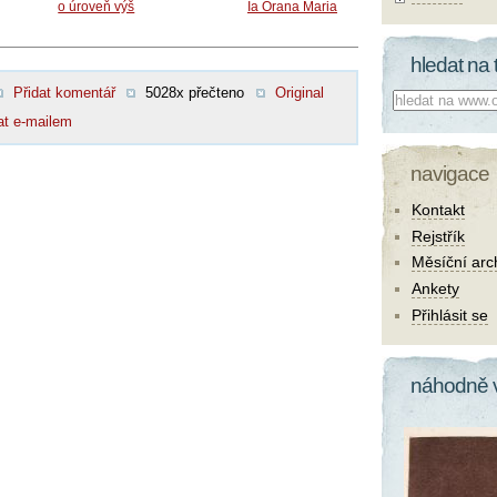
o úroveň výš
Ia Orana Maria
hledat na 
Přidat komentář
5028x přečteno
Original
Co hledat:
at e-mailem
navigace
Kontakt
Rejstřík
Měsíční arc
Ankety
Přihlásit se
náhodně 