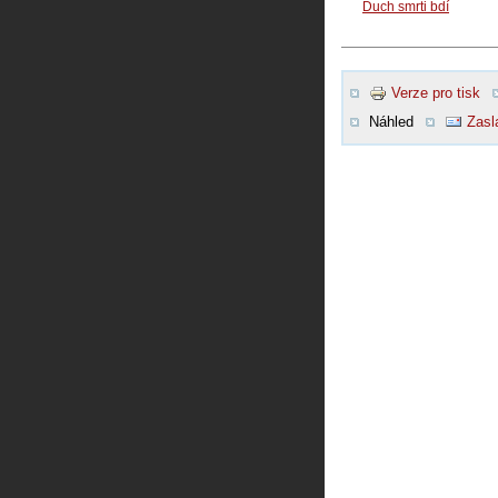
Duch smrti bdí
Verze pro tisk
Náhled
Zasl