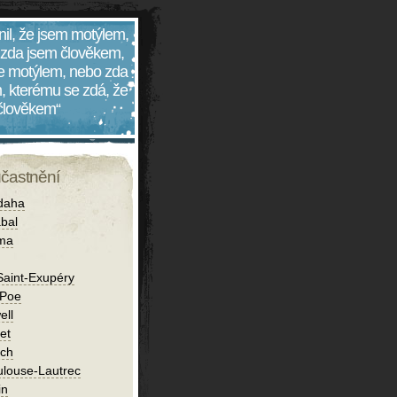
nil, že jsem motýlem,
 zda jsem člověkem,
 je motýlem, nebo zda
, kterému se zdá, že
 člověkem“
účastnění
daha
bal
íma
Saint-Exupéry
 Poe
ell
et
ch
ulouse-Lautrec
in