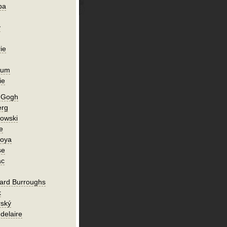
ba
y
ie
ium
ie
n Gogh
erg
owski
e
Goya
se
ac
ard Burroughs
k
rský
delaire