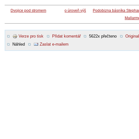
Dvojice pod stromem
o úroveň výš
Podobizna básníka Stepha
Mallarm
Verze pro tisk
Přidat komentář
5622x přečteno
Original
Náhled
Zaslat e-mailem