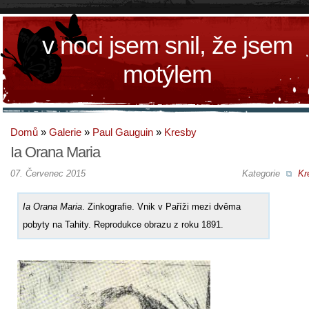
v noci jsem snil, že jsem
motýlem
Domů
»
Galerie
»
Paul Gauguin
»
Kresby
Ia Orana Maria
07. Červenec 2015
Kategorie
Kr
Ia Orana Maria
. Zinkografie. Vnik v Paříži mezi dvěma
pobyty na Tahity. Reprodukce obrazu z roku 1891.