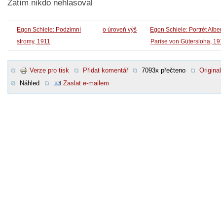
Zatím nikdo nehlasoval
Egon Schiele: Podzimní
o úroveň výš
Egon Schiele: Portrét Albe
stromy, 1911
Parise von Gütersloha, 1
Verze pro tisk
Přidat komentář
7093x přečteno
Original
Náhled
Zaslat e-mailem