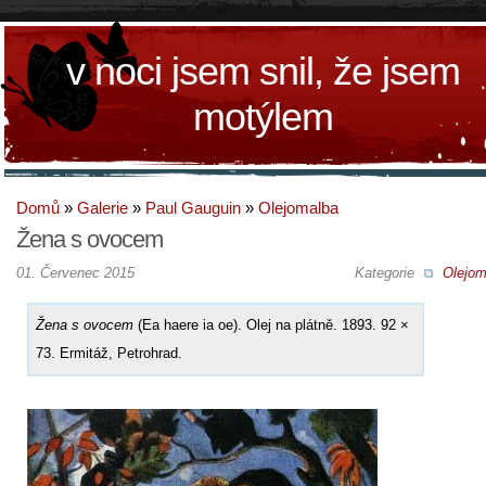
v noci jsem snil, že jsem
motýlem
Domů
»
Galerie
»
Paul Gauguin
»
Olejomalba
Žena s ovocem
01. Červenec 2015
Kategorie
Olejom
Žena s ovocem
(Ea haere ia oe). Olej na plátně. 1893. 92 ×
73. Ermitáž, Petrohrad.