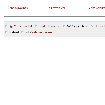
Žena s květinou
o úroveň výš
Žena s vějí
Verze pro tisk
Přidat komentář
5251x přečteno
Original
Náhled
Zaslat e-mailem