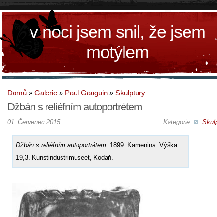
v noci jsem snil, že jsem
motýlem
Domů
»
Galerie
»
Paul Gauguin
»
Skulptury
Džbán s reliéfním autoportrétem
01. Červenec 2015
Kategorie
Skul
Džbán s reliéfním autoportrétem
. 1899. Kamenina. Výška
19,3. Kunstindustrimuseet, Kodaň.