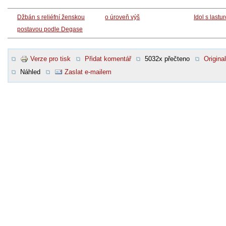
Džbán s reliéfní ženskou
o úroveň výš
Idol s lastu
postavou podle Degase
Verze pro tisk
Přidat komentář
5032x přečteno
Original
Náhled
Zaslat e-mailem