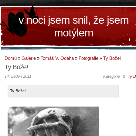
v noci jsem snil, že jsem
motýlem
Domů
»
Galerie
»
Tomáš V. Odaha
»
Fotografie
»
Ty Bože!
Ty Bože!
14. Leden 2011
Kategorie
Ty B
Ty Bože!