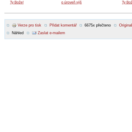
Ty Bože!
o úroveň výš
Ty Bo
Verze pro tisk
Přidat komentář
6675x přečteno
Original
Náhled
Zaslat e-mailem