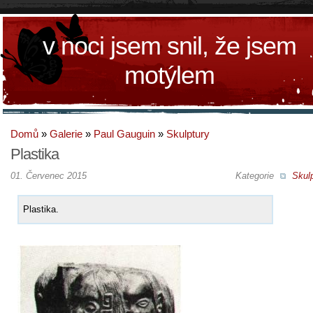
v noci jsem snil, že jsem
motýlem
Domů
»
Galerie
»
Paul Gauguin
»
Skulptury
Plastika
01. Červenec 2015
Kategorie
Skul
Plastika.