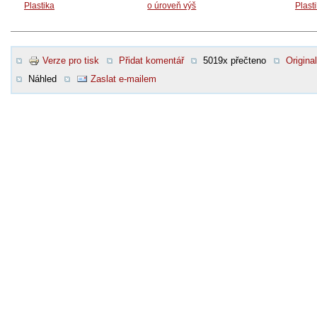
Plastika
o úroveň výš
Plast
Verze pro tisk
Přidat komentář
5019x přečteno
Original
Náhled
Zaslat e-mailem