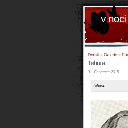
v noci
Domů
»
Galerie
»
Pau
Tehura
01. Červenec 2015
Tehura
.