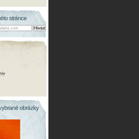
této stránce
hív
vybrané obrázky