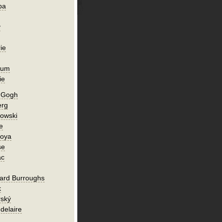
ba
y
ie
ium
ie
n Gogh
erg
owski
e
Goya
se
ac
ard Burroughs
k
rský
delaire