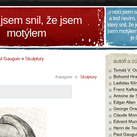
„v noci jsem s
 jsem snil, že jsem
a teď nevím,
který snil, že
motýlem
jsem motýlem
je
l Gauguin
»
Skulptury
autoři a z
Tomáš V. O
Bohumil Hra
Kategorie
Skulptury
Ladislav Kl
Franz Kafka
Antoine de 
Edgar Allan
George Orw
Claude Mon
Edvard Mun
Henri de To
Paul Gaugu