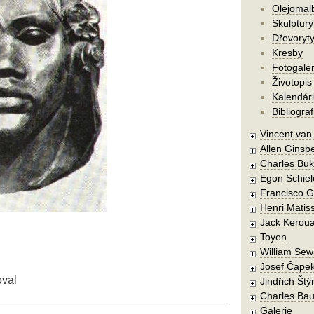
Olejomal
Skulptury
Dřevoryt
Kresby
Fotogaler
Životopis
Kalendár
Bibliograf
Vincent va
Allen Ginsb
Charles Buk
Egon Schiel
Francisco 
Henri Matis
Jack Kerou
Toyen
William Sew
Josef Čape
oval
Jindřich Štý
Charles Bau
Galerie