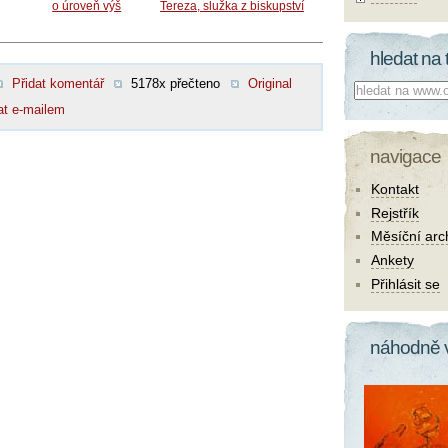
o úroveň výš
Tereza, služka z biskupství
hledat na 
Přidat komentář
5178x přečteno
Original
Co hledat:
at e-mailem
navigace
Kontakt
Rejstřík
Měsíční arc
Ankety
Přihlásit se
náhodně 