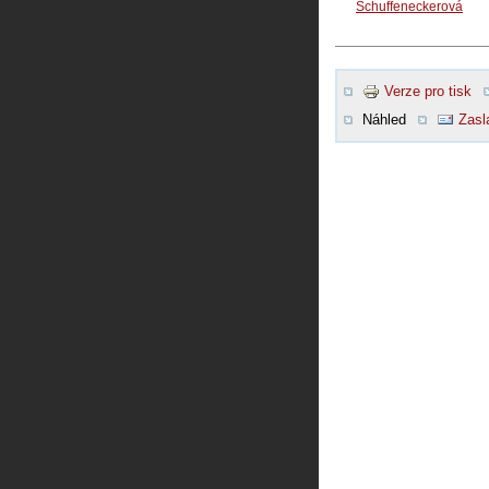
Schuffeneckerová
Verze pro tisk
Náhled
Zasl