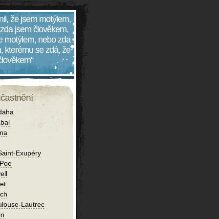
nil, že jsem motýlem,
 zda jsem člověkem,
 je motýlem, nebo zda
, kterému se zdá, že
 člověkem“
účastnění
daha
bal
íma
Saint-Exupéry
 Poe
ell
et
ch
ulouse-Lautrec
in