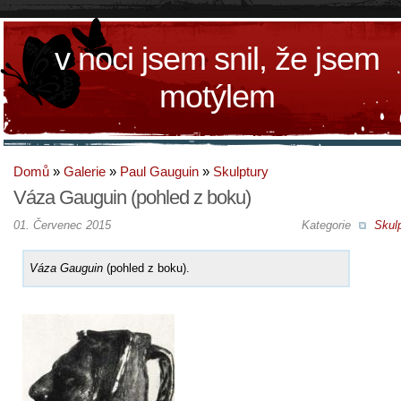
v noci jsem snil, že jsem
motýlem
Domů
»
Galerie
»
Paul Gauguin
»
Skulptury
Váza Gauguin (pohled z boku)
01. Červenec 2015
Kategorie
Skul
Váza Gauguin
(pohled z boku).