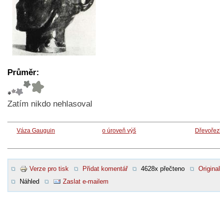
Průměr:
Zatím nikdo nehlasoval
Váza Gauguin
o úroveň výš
Dřevořez
Verze pro tisk
Přidat komentář
4628x přečteno
Original
Náhled
Zaslat e-mailem