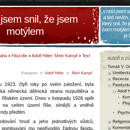
„v noci jsem s
 jsem snil, že jsem
a teď nevím,
který snil, že
motýlem
jsem motýlem
je
daha
»
Filozofie
»
Adolf Hitler: Mein Kampf
»
Text
autoři a z
Tomáš V. O
Umělecká
Kategorie
Adolf Hitler
Mein Kampf
Recenze a
u 1923, čtyři roky po svém založení, byla
Patafyzika
Adolf 
ická německá dělnická strana rozpuštěna a
Kom
 říšském území. Dnes v listopadu 1926 opět
Pln
 na celém území říše, silnější a vnitřně
jindy předtím.
Psycho
edování hnutí a jeho jednotlivých vůdců,
Religionis
Komentá
 pomlouvání mu nepřivodilo žádnou škodu.