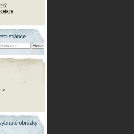
rský
delaire
této stránce
hív
vybrané obrázky