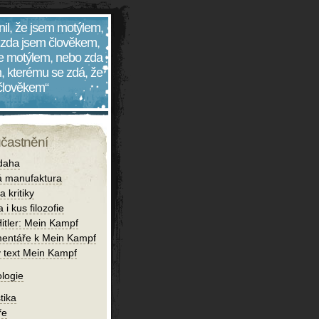
nil, že jsem motýlem,
 zda jsem člověkem,
 je motýlem, nebo zda
, kterému se zdá, že
 člověkem“
účastnění
daha
 manufaktura
 kritiky
 i kus filozofie
Hitler: Mein Kampf
entáře k Mein Kampf
ý text Mein Kampf
logie
tika
ře