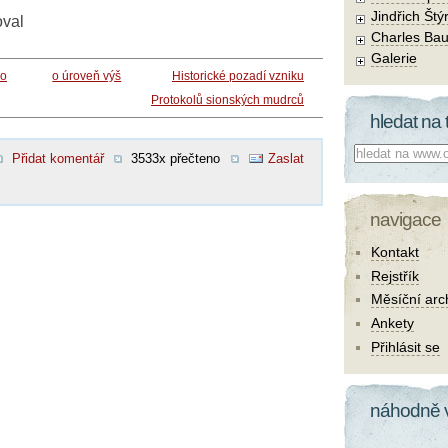
Jindřich Štý
oval
Charles Bau
Galerie
ko
o úroveň výš
Historické pozadí vzniku
Protokolů sionských mudrců
hledat na 
Co hledat:
Přidat komentář
3533x přečteno
Zaslat
navigace
Kontakt
Rejstřík
Měsíční arc
Ankety
Přihlásit se
náhodně 