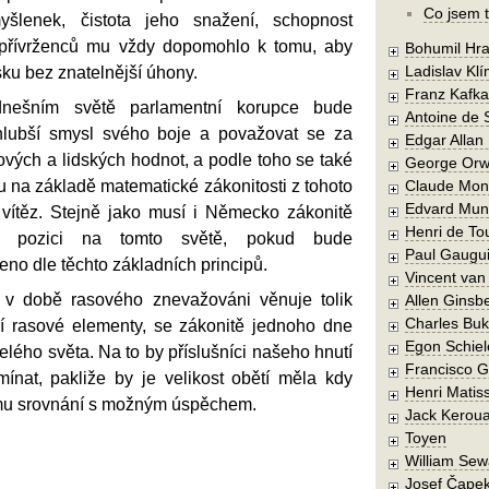
Co jsem t
šlenek, čistota jeho snažení, schopnost
 přívrženců mu vždy dopomohlo k tomu, aby
Bohumil Hra
Ladislav Kl
sku bez znatelnější úhony.
Franz Kafka
dnešním světě parlamentní korupce bude
Antoine de 
hlubší smysl svého boje a považovat se za
Edgar Allan
sových a lidských hodnot, a podle toho se také
George Orw
u na základě matematické zákonitosti z tohoto
Claude Mon
Edvard Mun
 vítěz. Stejně jako musí i Německo zákonitě
Henri de To
ou pozici na tomto světě, pokud bude
Paul Gaugu
no dle těchto základních principů.
Vincent va
ě v době rasového znevažováni věnuje tolik
Allen Ginsb
Charles Buk
í rasové elementy, se zákonitě jednoho dne
Egon Schiel
elého světa. Na to by příslušníci našeho hnutí
Francisco 
ínat, pakliže by je velikost obětí měla kdy
Henri Matis
mu srovnání s možným úspěchem.
Jack Kerou
Toyen
William Sew
Josef Čape