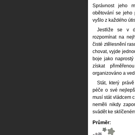
Správnost jeho my
obětování se jeho
vyšlo z každého úti
Jestliže se v 
rozpomínat na nej
čisté ztělesnění ra
chovat, vyjde jedno
boje jako naprostý
získat přiměřen
organizováno a vede
Stát, který práv
péče o své nejlepš
musí stát vládcem c
neměli nikdy zapom
svádět ke sklíčené
Průměr: