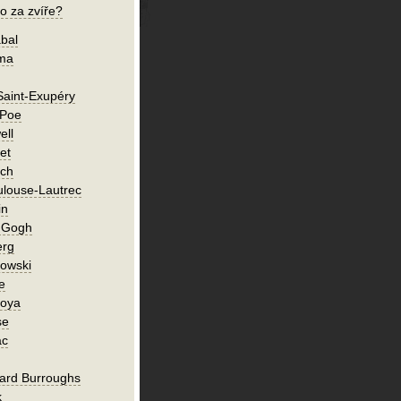
o za zvíře?
bal
íma
Saint-Exupéry
 Poe
ell
et
ch
ulouse-Lautrec
in
n Gogh
erg
owski
e
Goya
se
ac
ard Burroughs
k