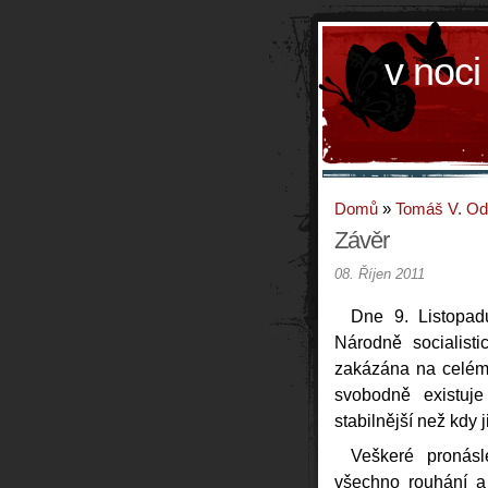
v noci
Domů
»
Tomáš V. O
Závěr
08. Říjen 2011
Dne 9. Listopad
Národně socialist
zakázána na celém
svobodně existuje
stabilnější než kdy 
Veškeré pronásl
všechno rouhání a