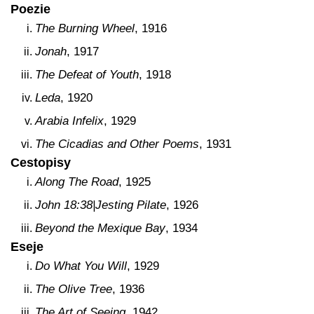
Poezie
The Burning Wheel
, 1916
Jonah
, 1917
The Defeat of Youth
, 1918
Leda
, 1920
Arabia Infelix
, 1929
The Cicadias and Other Poems
, 1931
Cestopisy
Along The Road
, 1925
John 18:38|Jesting Pilate
, 1926
Beyond the Mexique Bay
, 1934
Eseje
Do What You Will
, 1929
The Olive Tree
, 1936
The Art of Seeing
, 1942