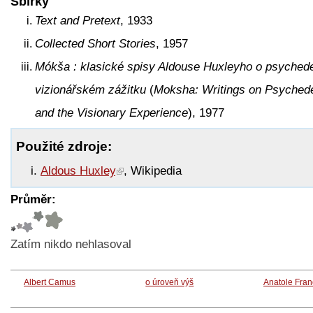
Sbírky
Text and Pretext
, 1933
Collected Short Stories
, 1957
Mókša : klasické spisy Aldouse Huxleyho o psychedel
vizionářském zážitku
(
Moksha: Writings on Psychede
and the Visionary Experience
), 1977
Použité zdroje:
Aldous Huxley
, Wikipedia
Průměr:
Zatím nikdo nehlasoval
Albert Camus
o úroveň výš
Anatole Fra