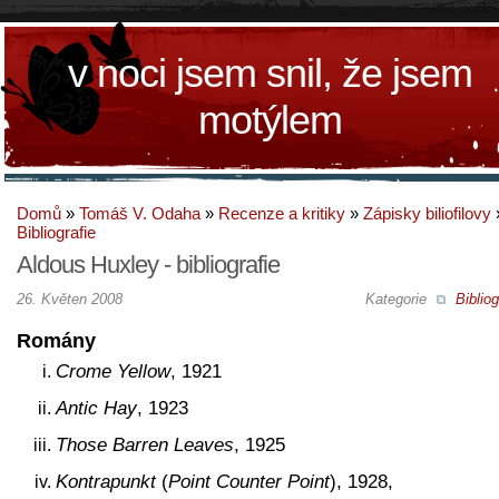
v noci jsem snil, že jsem
motýlem
Domů
»
Tomáš V. Odaha
»
Recenze a kritiky
»
Zápisky biliofilovy
Bibliografie
Aldous Huxley - bibliografie
26. Květen 2008
Kategorie
Bibliog
Romány
Crome Yellow
, 1921
Antic Hay
, 1923
Those Barren Leaves
, 1925
Kontrapunkt
(
Point Counter Point
), 1928,