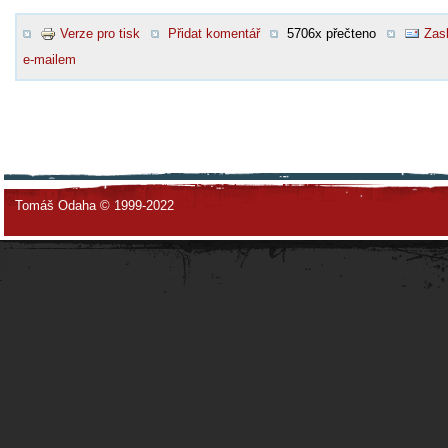
Verze pro tisk
Přidat komentář
5706x přečteno
Zasl
e-mailem
Tomáš Odaha © 1999-2022