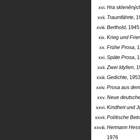
Hra skleněných
Traumfährte
, 
Berthold
, 1945
Krieg und Fri
Frühe Prosa
, 
Späte Prosa
, 
Zwei Idyllen
, 
Gedichte
, 195
Prosa aus dem
Neue deutsche
Kindheit und 
Politische Bet
Hermann Hess
1976