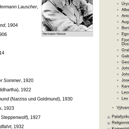
Úry
Hermann Lauscher
,
Alb
Ant
Aug
ind
, 1904
Bori
Ego
1906
Hermann Hesse
Fjod
Dost
Gra
914
Gab
Geo
Joh
Joh
Jos
ter Sommer
, 1920
Kar
ddhartha), 1922
Leo
Lev 
mund
(Narziss und Goldmund), 1930
Výtvar
s
, 1923
Patafyzika
 Steppenwolf), 1927
Religionis
dfahrt
, 1932
Komentá