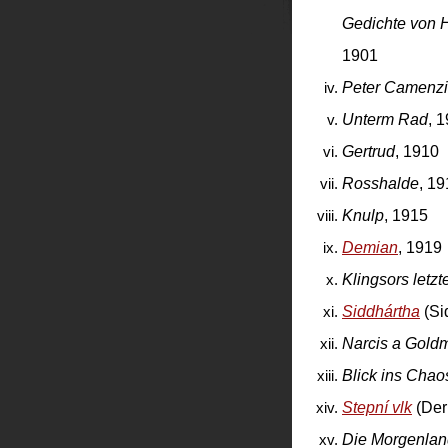
Gedichte von 
1901
Peter Camenz
Unterm Rad
, 
Gertrud
, 1910
Rosshalde
, 1
Knulp
, 1915
Demian
, 1919
Klingsors letz
Siddhártha
(Si
Narcis a Gold
Blick ins Chao
Stepní vlk
(Der
Die Morgenlan