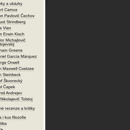
vky a ukázky
ert Camus
on Pavlovič Čechov
ust Strindberg
s Vian
n Erwin Kisch
or Michajlovič
ojevskij
ham Greene
riel García Márquez
rge Orwell
n Maxwell Coetzee
n Steinbeck
ef Škvorecký
el Čapek
nid Andrejev
Nikolajevič Tolstoj
né recenze a kritiky
 i kus filozofie
tika
ře