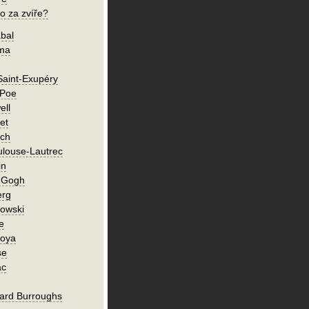
o za zvíře?
bal
íma
Saint-Exupéry
 Poe
ell
et
ch
ulouse-Lautrec
in
n Gogh
erg
owski
e
Goya
se
ac
ard Burroughs