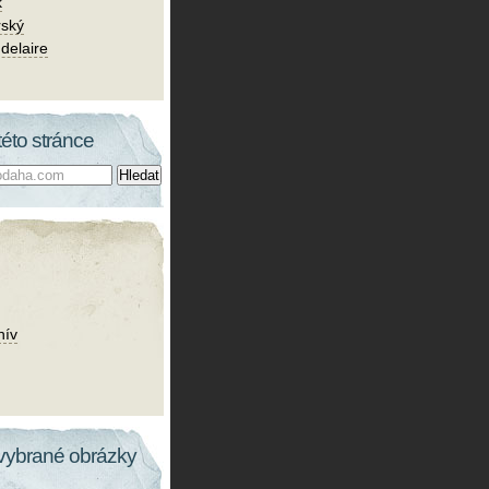
k
rský
delaire
této stránce
hív
vybrané obrázky