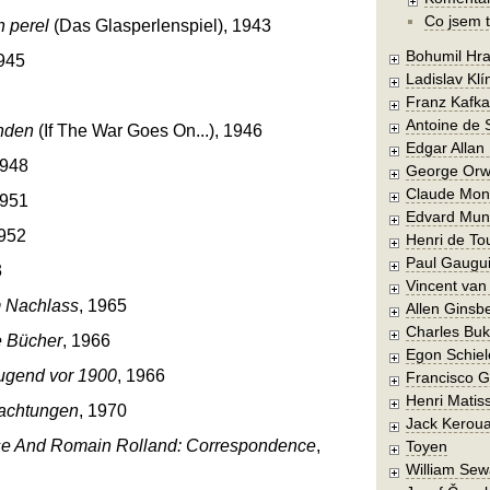
Co jsem t
 perel
(Das Glasperlenspiel), 1943
Bohumil Hra
1945
Ladislav Kl
Franz Kafka
Antoine de 
enden
(If The War Goes On...), 1946
Edgar Allan
1948
George Orw
Claude Mon
1951
Edvard Mun
1952
Henri de To
Paul Gaugu
3
Vincent va
 Nachlass
, 1965
Allen Ginsb
Charles Buk
 Bücher
, 1966
Egon Schiel
Jugend vor 1900
, 1966
Francisco 
Henri Matis
rachtungen
, 1970
Jack Kerou
e And Romain Rolland: Correspondence
,
Toyen
William Sew