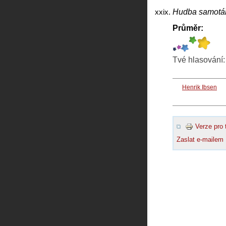
Hudba samotá
Průměr:
Tvé hlasování
Henrik Ibsen
Verze pro 
Zaslat e-mailem