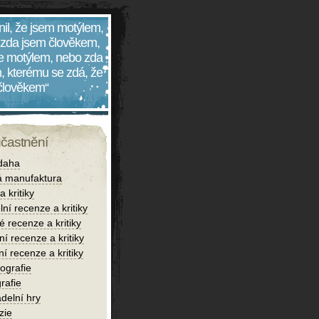
nil, že jsem motýlem,
 zda jsem člověkem,
 je motýlem, nebo zda
, kterému se zdá, že
 člověkem“
účastnění
daha
 manufaktura
 kritiky
lní recenze a kritiky
é recenze a kritiky
í recenze a kritiky
ní recenze a kritiky
iografie
rafie
delní hry
zie