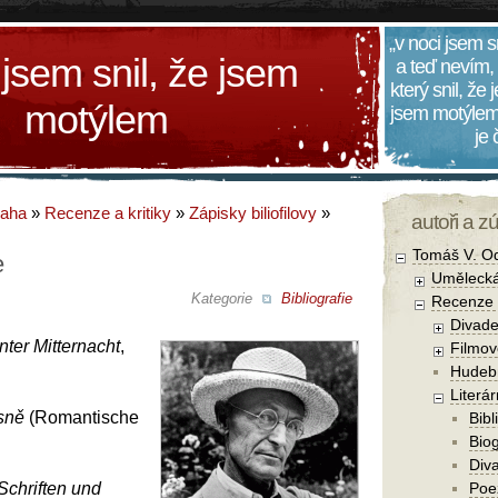
„v noci jsem s
 jsem snil, že jsem
a teď nevím,
který snil, že
motýlem
jsem motýlem
je
daha
»
Recenze a kritiky
»
Zápisky biliofilovy
»
autoři a z
Tomáš V. O
e
Umělecká
Kategorie
Bibliografie
Recenze a
Divade
nter Mitternacht
,
Filmov
Hudebn
Literár
sně
(Romantische
Bibl
Biog
Diva
Schriften und
Poe