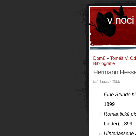
v noci
Domů
»
Tomáš V. O
Bibliografie
Hermann Hess
08. Leden 2009
Eine Stunde hi
1899
Romantické pí
Lieder), 1899
Hinterlassene 