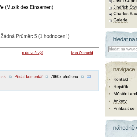
Josef Čape
ře
(Musik des Einsamen)
Jindřich Štý
Charles Bau
Galerie
:
Žádná
Průměr:
5
(
1
hodnocení )
hledat na 
Co hledat:
o úroveň výš
Ivan Olbracht
navigace
tisk
Přidat komentář
7860x přečteno
Kontakt
Rejstřík
Měsíční arc
Ankety
Přihlásit se
náhodně 