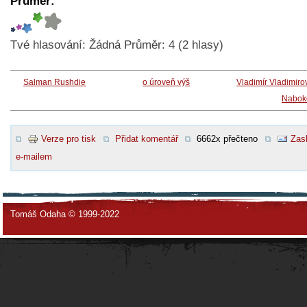
Průměr:
Tvé hlasování:
Žádná
Průměr:
4
(
2
hlasy)
Salman Rushdie
o úroveň výš
Vladimír Vladimiro
Nabok
Verze pro tisk
Přidat komentář
6662x přečteno
Zasl
e-mailem
Tomáš Odaha © 1999-2022