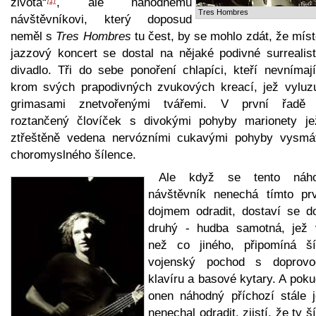
života“
, ale náhodnému
[1]
Tres Hombres
návštěvníkovi, který doposud
neměl s
Tres Hombres
tu čest, by se mohlo zdát, že mís
jazzový koncert se dostal na nějaké podivné surrealist
divadlo. Tři do sebe ponoření chlapíci, kteří nevnímají
krom svých prapodivných zvukových kreací, jež vyluzu
grimasami znetvořenými tvářemi. V první řadě
roztančený človíček s divokými pohyby marionety je
ztřeštěně vedena nervózními cukavými pohyby vysmá
choromyslného šílence.
Ale když se tento náh
návštěvník nenechá tímto pr
dojmem odradit, dostaví se d
druhý - hudba samotná, jež 
než co jiného, připomíná ší
vojenský pochod s doprov
klavíru a basové kytary. A pok
onen náhodný příchozí stále j
nenechal odradit, zjistí, že ty š