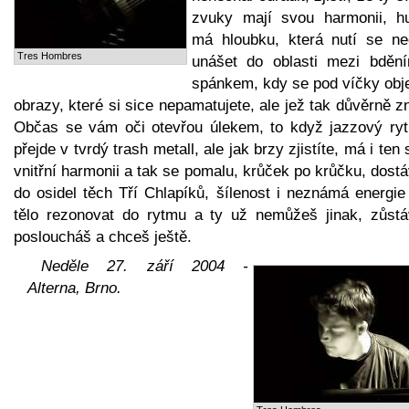
zvuky mají svou harmonii, h
má hloubku, která nutí se ne
Tres Hombres
unášet do oblasti mezi bděn
spánkem, kdy se pod víčky obje
obrazy, které si sice nepamatujete, ale jež tak důvěrně z
Občas se vám oči otevřou úlekem, to když jazzový ry
přejde v tvrdý trash metall, ale jak brzy zjistíte, má i ten
vnitřní harmonii a tak se pomalu, krůček po krůčku, dost
do osidel těch Tří Chlapíků, šílenost i neznámá energie
tělo rezonovat do rytmu a ty už nemůžeš jinak, zůstá
posloucháš a chceš ještě.
Neděle 27. září 2004 -
Alterna, Brno.