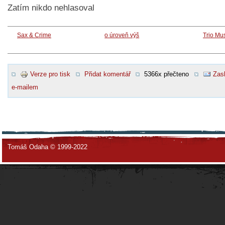
Zatím nikdo nehlasoval
Sax & Crime
o úroveň výš
Trio Mu
Verze pro tisk
Přidat komentář
5366x přečteno
Zasl
e-mailem
Tomáš Odaha © 1999-2022