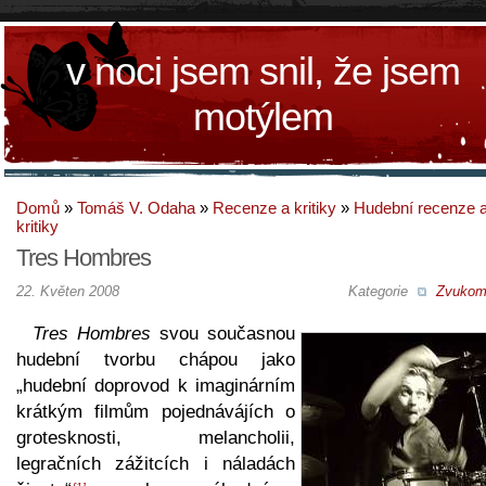
v noci jsem snil, že jsem
motýlem
Domů
»
Tomáš V. Odaha
»
Recenze a kritiky
»
Hudební recenze 
kritiky
Tres Hombres
22. Květen 2008
Kategorie
Zvukom
Tres Hombres
svou současnou
hudební tvorbu chápou jako
„hudební doprovod k imaginárním
krátkým filmům pojednávájích o
grotesknosti, melancholii,
legračních zážitcích i náladách