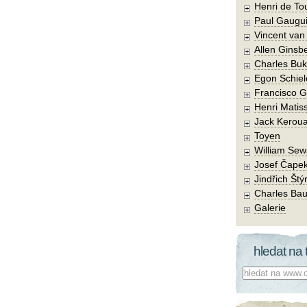
Henri de To
Paul Gaugu
Vincent va
Allen Ginsb
Charles Buk
Egon Schiel
Francisco 
Henri Matis
Jack Kerou
Toyen
William Sew
Josef Čape
Jindřich Štý
Charles Bau
Galerie
hledat na 
Co hledat: