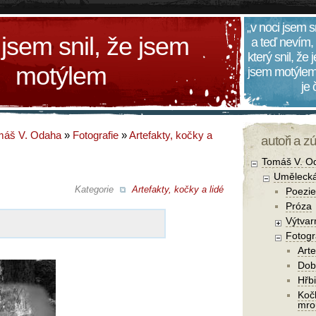
„v noci jsem s
 jsem snil, že jsem
a teď nevím,
který snil, že
motýlem
jsem motýlem
je
máš V. Odaha
»
Fotografie
»
Artefakty, kočky a
autoři a z
Tomáš V. O
Umělecká
Kategorie
Artefakty, kočky a lidé
Poezie
Próza
Výtvar
Fotogr
Arte
Dob
Hřbi
Koč
mro