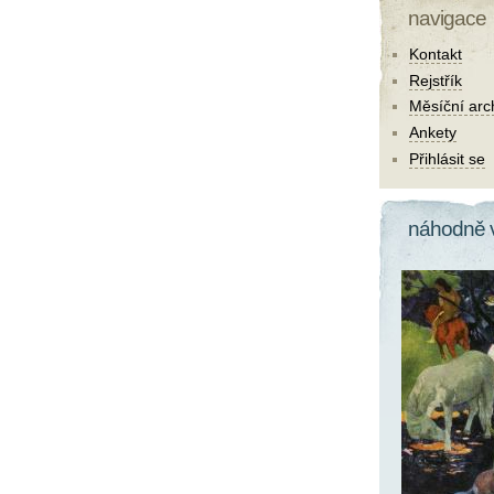
navigace
Kontakt
Rejstřík
Měsíční arc
Ankety
Přihlásit se
náhodně 