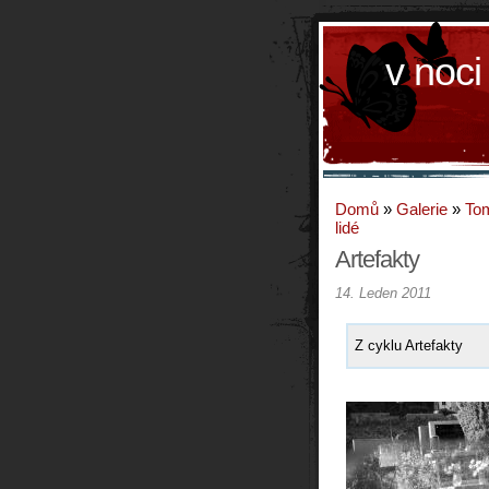
v noci
Domů
»
Galerie
»
To
lidé
Artefakty
14. Leden 2011
Z cyklu Artefakty