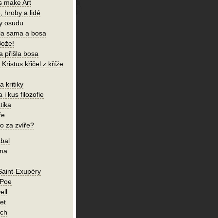
s make Art
, hroby a lidé
ky osudu
šla sama a bosa
Bože!
a přišla bosa
Kristus křičel z kříže
 kritiky
 i kus filozofie
tika
ře
o za zvíře?
bal
íma
Saint-Exupéry
 Poe
ell
et
ch