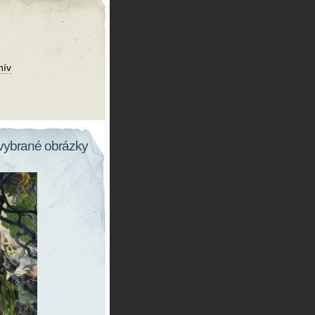
hív
vybrané obrázky