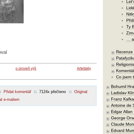
Let'
Lidé
Nit
Při
Ty 
Zim
… a 
Recenze a
oval
Patafyzika
Religionis
o úroveň výš
Artefakty
Komentá
Co jsem t
Bohumil Hra
Přidat komentář
7124x přečteno
Original
Ladislav Kl
Franz Kafka
at e-mailem
Antoine de 
Edgar Allan
George Orw
Claude Mon
Edvard Mun