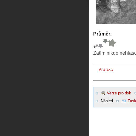
Průměr:
Zatím nikdo nehlas
Artefakty
Verze pro tisk
Náhled
Zasl