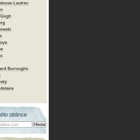
ulouse-Lautrec
in
n Gogh
erg
owski
e
Goya
se
ac
ard Burroughs
k
rský
delaire
této stránce