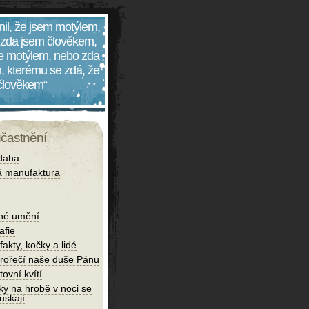
nil, že jsem motýlem,
 zda jsem člověkem,
 je motýlem, nebo zda
, kterému se zdá, že
 člověkem“
účastnění
daha
 manufaktura
né umění
afie
fakty, kočky a lidé
rořečí naše duše Pánu
tovní kvítí
ky na hrobě v noci se
uskají