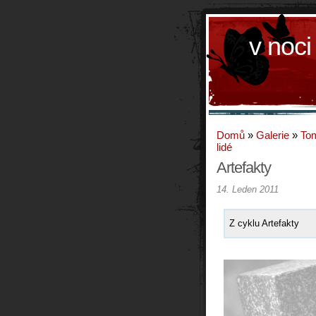
v noci
Domů
»
Galerie
»
To
lidé
Artefakty
14. Leden 2011
Z cyklu Artefakty