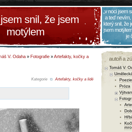
„v noci jsem s
 jsem snil, že jsem
a teď nevím,
který snil, že
motýlem
jsem motýlem
je
máš V. Odaha
»
Fotografie
»
Artefakty, kočky a
autoři a z
Tomáš V. O
Umělecká
Kategorie
Artefakty, kočky a lidé
Poezie
Próza
Výtvar
Fotogr
Arte
Dob
Hřbi
Koč
mro