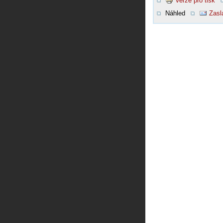
Verze pro tisk
Náhled
Zasl