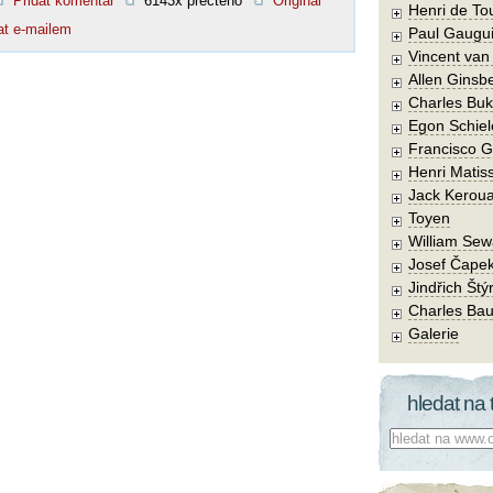
Přidat komentář
6143x přečteno
Original
Henri de To
at e-mailem
Paul Gaugu
Vincent va
Allen Ginsb
Charles Buk
Egon Schiel
Francisco 
Henri Matis
Jack Kerou
Toyen
William Sew
Josef Čape
Jindřich Štý
Charles Bau
Galerie
hledat na 
Co hledat: