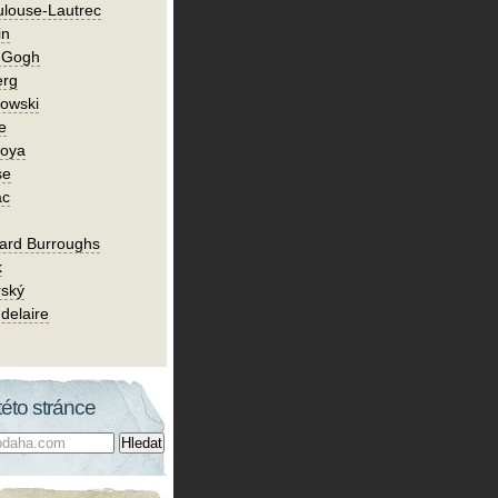
ulouse-Lautrec
in
n Gogh
erg
owski
e
Goya
se
ac
ard Burroughs
k
rský
delaire
této stránce