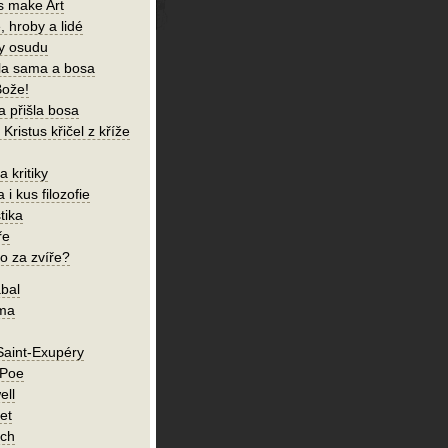
s make Art
, hroby a lidé
ky osudu
šla sama a bosa
Bože!
a přišla bosa
Kristus křičel z kříže
 kritiky
 i kus filozofie
tika
ře
o za zvíře?
bal
íma
Saint-Exupéry
 Poe
ell
et
ch