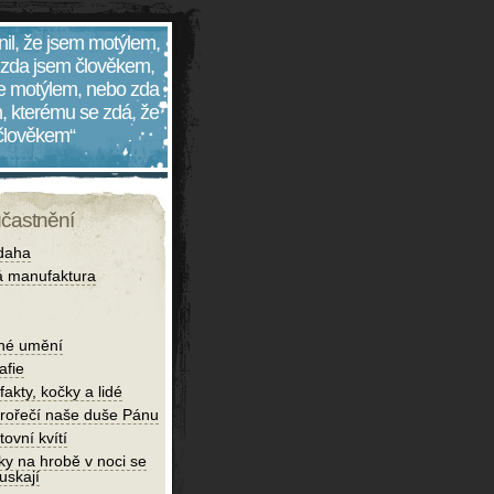
nil, že jsem motýlem,
 zda jsem člověkem,
 je motýlem, nebo zda
, kterému se zdá, že
 člověkem“
účastnění
daha
 manufaktura
né umění
afie
fakty, kočky a lidé
rořečí naše duše Pánu
tovní kvítí
ky na hrobě v noci se
uskají