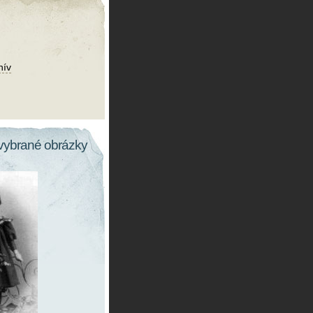
hív
vybrané obrázky