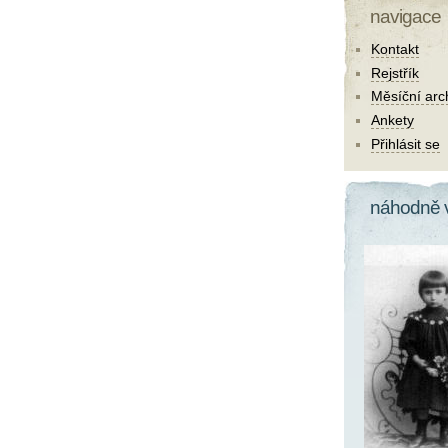
navigace
Kontakt
Rejstřík
Měsíční arc
Ankety
Přihlásit se
náhodně 