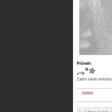
Průměr:
Zatím nikdo nehlas
Artefakty