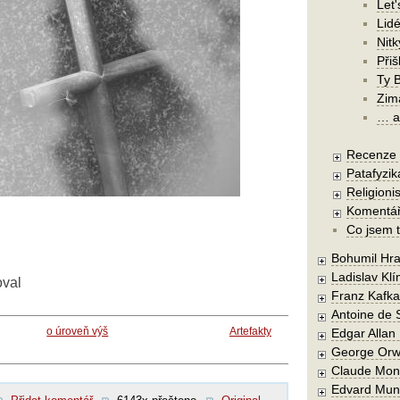
Let'
Lidé
Nit
Při
Ty 
Zim
… a 
Recenze a
Patafyzika
Religionis
Komentá
Co jsem t
Bohumil Hra
Ladislav Kl
oval
Franz Kafka
Antoine de 
o úroveň výš
Artefakty
Edgar Allan
George Orw
Claude Mon
Edvard Mun