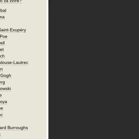
o za zvíře?
bal
íma
Saint-Exupéry
 Poe
ell
et
ch
ulouse-Lautrec
in
n Gogh
erg
owski
e
Goya
se
ac
ard Burroughs
k