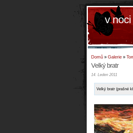
v noci
Domů
»
Galerie
»
To
Velký bratr
14. Leden 2011
Velký bratr (prašné k