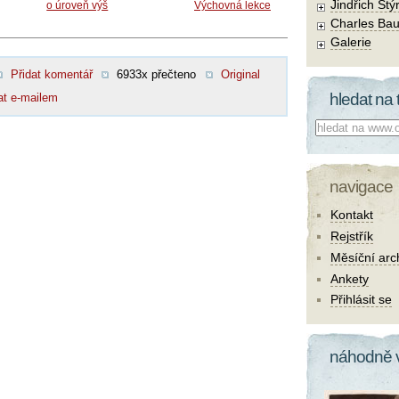
Jindřich Štý
o úroveň výš
Výchovná lekce
Charles Bau
Galerie
Přidat komentář
6933x přečteno
Original
hledat na 
at e-mailem
Co hledat:
navigace
Kontakt
Rejstřík
Měsíční arc
Ankety
Přihlásit se
náhodně 