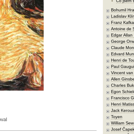
Co jsem t
Bohumil Hra
Ladislav Kl
Franz Kafka
Antoine de 
Edgar Allan
George Orw
Claude Mon
Edvard Mun
Henri de To
Paul Gaugu
Vincent va
Allen Ginsb
Charles Buk
Egon Schiel
Francisco 
Henri Matis
Jack Kerou
Toyen
oval
William Sew
Josef Čape