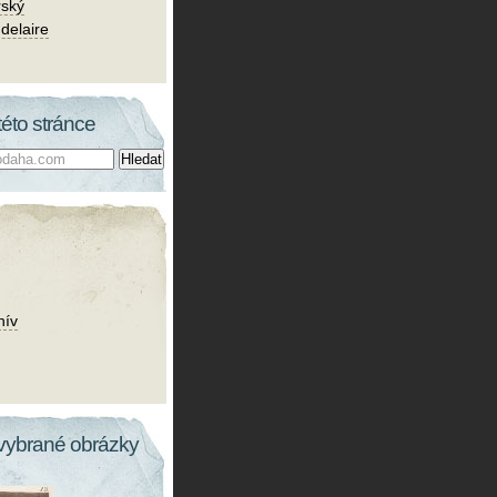
rský
delaire
této stránce
hív
vybrané obrázky