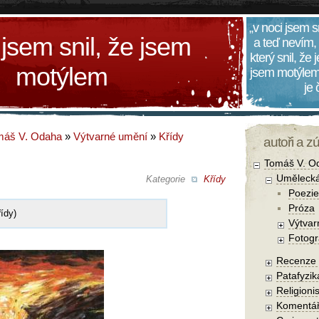
„v noci jsem s
 jsem snil, že jsem
a teď nevím,
který snil, že
motýlem
jsem motýlem
je
máš V. Odaha
»
Výtvarné umění
»
Křídy
autoři a z
Tomáš V. O
Umělecká
Kategorie
Křídy
Poezie
Próza
řídy)
Výtvar
Fotogr
Recenze a
Patafyzika
Religionis
Komentá