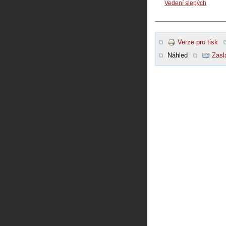
Vedení slepých
Verze pro tisk
Náhled
Zasl