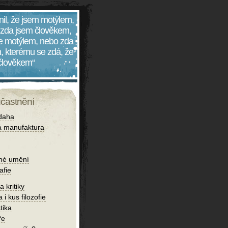
nil, že jsem motýlem,
 zda jsem člověkem,
 je motýlem, nebo zda
, kterému se zdá, že
 člověkem“
účastnění
daha
 manufaktura
né umění
afie
 kritiky
 i kus filozofie
tika
ře