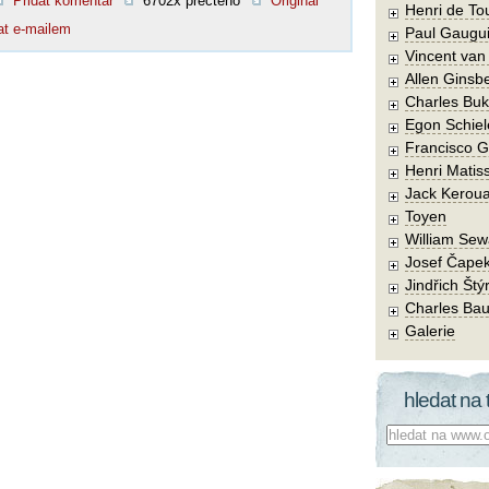
Přidat komentář
6702x přečteno
Original
Henri de To
at e-mailem
Paul Gaugu
Vincent va
Allen Ginsb
Charles Buk
Egon Schiel
Francisco 
Henri Matis
Jack Kerou
Toyen
William Sew
Josef Čape
Jindřich Štý
Charles Bau
Galerie
hledat na 
Co hledat: