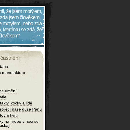
nil, že jsem motýlem,
 zda jsem člověkem,
 je motýlem, nebo zda
, kterému se zdá, že
 člověkem“
účastnění
daha
 manufaktura
né umění
afie
fakty, kočky a lidé
rořečí naše duše Pánu
tovní kvítí
ky na hrobě v noci se
uskají