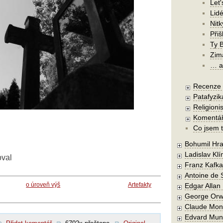
Let'
Lidé
Nit
Při
Ty 
Zim
… a 
Recenze a
Patafyzika
Religionis
Komentá
Co jsem t
Bohumil Hra
Ladislav Kl
oval
Franz Kafka
Antoine de 
o úroveň výš
Artefakty
Edgar Allan
George Orw
Claude Mon
Edvard Mun