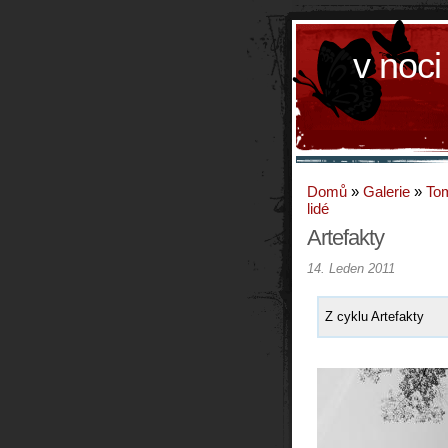
v noci
Domů
»
Galerie
»
To
lidé
Artefakty
14. Leden 2011
Z cyklu Artefakty