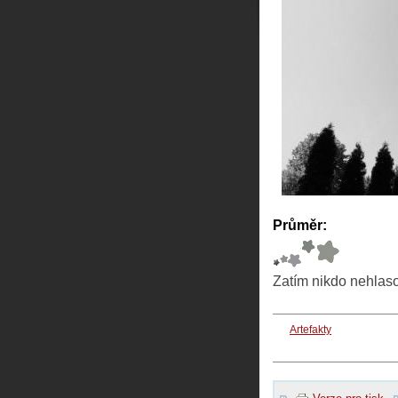
Průměr:
Zatím nikdo nehlas
Artefakty