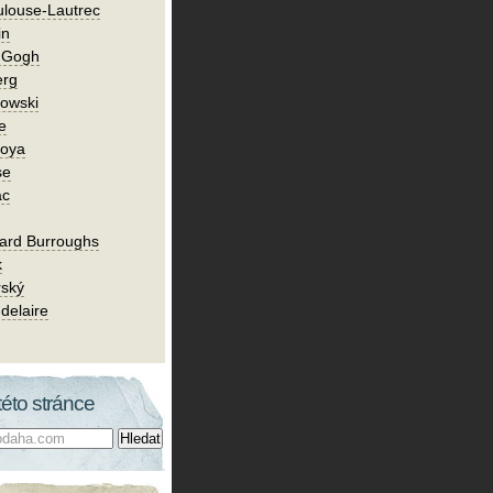
ulouse-Lautrec
in
n Gogh
erg
owski
e
Goya
se
ac
ard Burroughs
k
rský
delaire
této stránce