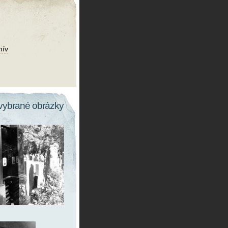
hív
vybrané obrázky