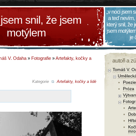
„v noci jsem s
 jsem snil, že jsem
a teď nevím,
který snil, že
motýlem
jsem motýlem
je
máš V. Odaha
»
Fotografie
»
Artefakty, kočky a
autoři a z
Tomáš V. O
Umělecká
Kategorie
Artefakty, kočky a lidé
Poezie
Próza
Výtvar
Fotogr
Arte
Dob
Hřbi
Koč
mro