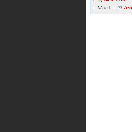
Verze pro tisk
Náhled
Zasl