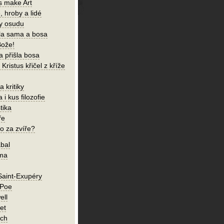
s make Art
, hroby a lidé
ky osudu
šla sama a bosa
Bože!
a přišla bosa
Kristus křičel z kříže
 kritiky
 i kus filozofie
tika
ře
o za zvíře?
bal
íma
Saint-Exupéry
 Poe
ell
et
ch