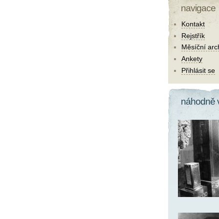
navigace
Kontakt
Rejstřík
Měsíční arc
Ankety
Přihlásit se
náhodně 