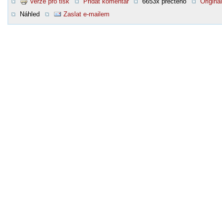
Verze pro tisk
Přidat komentář
6653x přečteno
Original
Náhled
Zaslat e-mailem