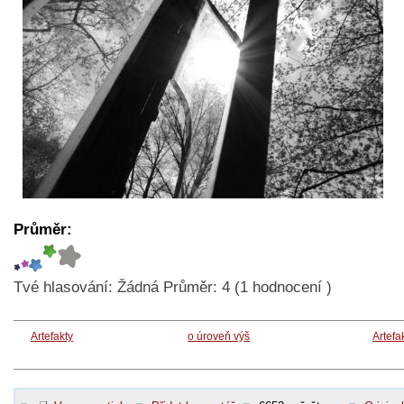
Průměr:
Tvé hlasování:
Žádná
Průměr:
4
(
1
hodnocení )
Artefakty
o úroveň výš
Artefa