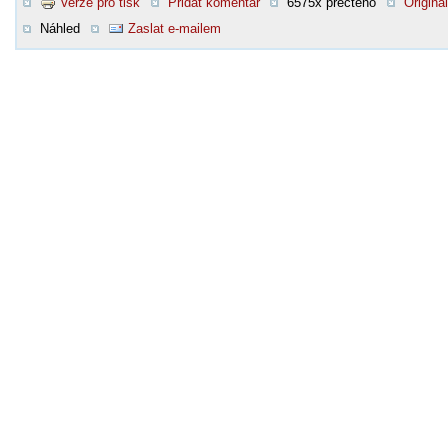
Verze pro tisk
Přidat komentář
6575x přečteno
Original
Náhled
Zaslat e-mailem