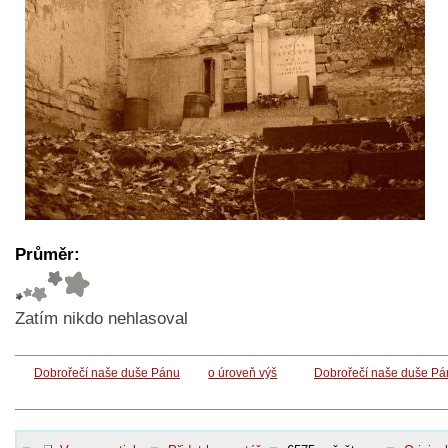
Průměr:
Zatím nikdo nehlasoval
Dobrořečí naše duše Pánu
o úroveň výš
Dobrořečí naše duše Pá