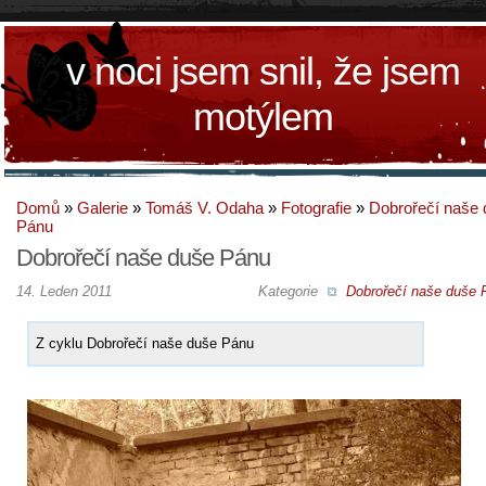
v noci jsem snil, že jsem
motýlem
Domů
»
Galerie
»
Tomáš V. Odaha
»
Fotografie
»
Dobrořečí naše
Pánu
Dobrořečí naše duše Pánu
14. Leden 2011
Kategorie
Dobrořečí naše duše 
Z cyklu Dobrořečí naše duše Pánu