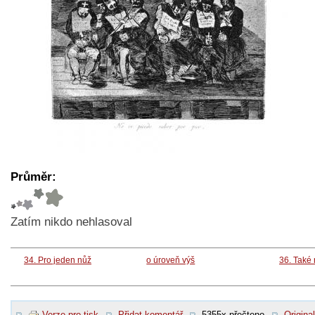
Průměr:
Zatím nikdo nehlasoval
34. Pro jeden nůž
o úroveň výš
36. Také
Verze pro tisk
Přidat komentář
5355x přečteno
Original