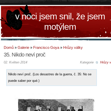
v noci jsem snil, že jsem
motýlem
Domů
»
Galerie
»
Francisco Goya
»
Hrůzy války
35. Nikdo neví proč
02. Květen 2014
Kategorie
Hrůzy v
Nikdo neví proč. (Los desastres de la guerra, č. 35: No se
puede saber por qué.)