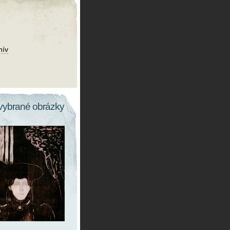
hív
vybrané obrázky