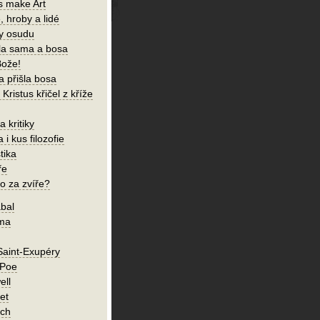
s make Art
, hroby a lidé
ky osudu
šla sama a bosa
Bože!
a přišla bosa
Kristus křičel z kříže
 kritiky
 i kus filozofie
tika
ře
o za zvíře?
bal
íma
Saint-Exupéry
 Poe
ell
et
ch