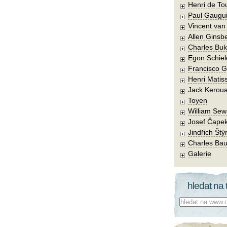
Henri de To
Paul Gaugu
Vincent va
Allen Ginsb
Charles Buk
Egon Schiel
Francisco 
Henri Matis
Jack Kerou
Toyen
William Sew
Josef Čape
Jindřich Štý
Charles Bau
Galerie
hledat na 
Co hledat: