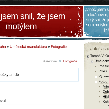
„v noci jsem s
 jsem snil, že jsem
a teď nevím,
který snil, že
motýlem
jsem motýlem
je
daha
»
Umělecká manufaktura
»
Fotografie
autoři a z
Tomáš V. O
Umělecká
Kategorie
Fotografie
Poezie
Próza
kočky a lidé
Výtvar
Fotogr
Arte
Dob
Hřbi
oval
Koč
mro