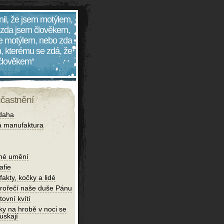
nil, že jsem motýlem,
 zda jsem člověkem,
 je motýlem, nebo zda
, kterému se zdá, že
 člověkem“
účastnění
daha
 manufaktura
né umění
afie
fakty, kočky a lidé
rořečí naše duše Pánu
tovní kvítí
ky na hrobě v noci se
uskají