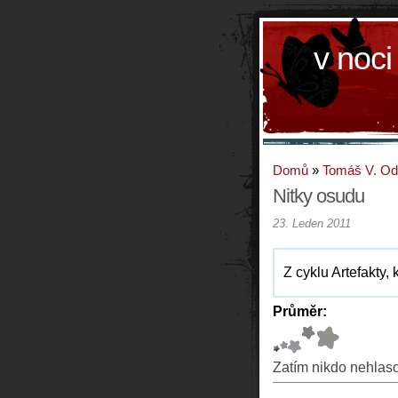
v noci
Domů
»
Tomáš V. O
Nitky osudu
23. Leden 2011
Z cyklu Artefakty, 
Průměr:
Zatím nikdo nehlas