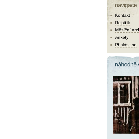
navigace
Kontakt
Rejstřík
Měsíční arc
Ankety
Přihlásit se
náhodně 