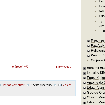
Let'
Lidé
Nit
Při
Ty 
Zim
… a 
Recenze a
Patafyzika
Religionis
Komentá
Co jsem t
o úroveň výš
Nitky osudu
Bohumil Hra
Ladislav Kl
Franz Kafka
Antoine de 
Přidat komentář
3721x přečteno
Zaslat
Edgar Allan
George Orw
Claude Mon
Edvard Mun