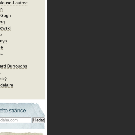
ulouse-Lautrec
in
n Gogh
erg
owski
e
Goya
se
ac
ard Burroughs
k
rský
delaire
této stránce