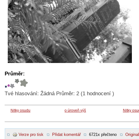
Průměr:
Tvé hlasování:
Žádná
Průměr:
2
(
1
hodnocení )
Nitky osudu
o úroveň výš
Nitky os
Verze pro tisk
Přidat komentář
6721x přečteno
Original