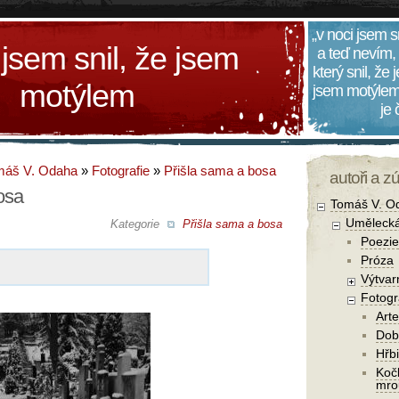
„v noci jsem s
 jsem snil, že jsem
a teď nevím,
který snil, že
motýlem
jsem motýlem
je
máš V. Odaha
»
Fotografie
»
Přišla sama a bosa
autoři a z
osa
Tomáš V. O
Umělecká
Kategorie
Přišla sama a bosa
Poezie
Próza
Výtvar
Fotogr
Arte
Dob
Hřbi
Koč
mro