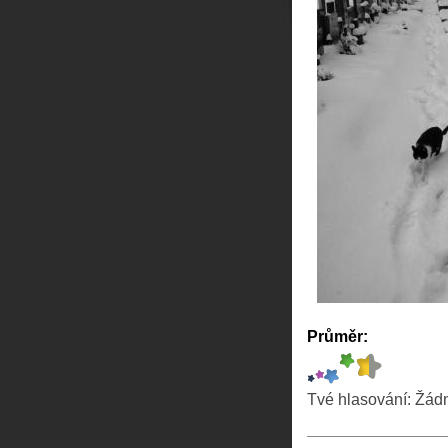
Průměr:
Tvé hlasování:
Žád