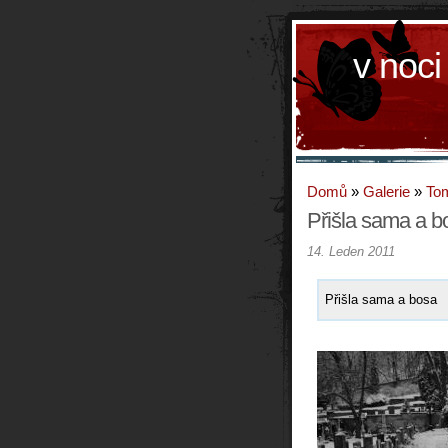
v noci
Domů
»
Galerie
»
To
Přišla sama a b
14. Leden 2011
Přišla sama a bosa