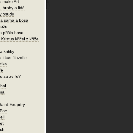
s make Art
, hroby a lidé
ky osudu
šla sama a bosa
Bože!
a přišla bosa
Kristus křičel z kříže
 kritiky
 i kus filozofie
tika
ře
o za zvíře?
bal
íma
Saint-Exupéry
 Poe
ell
et
ch