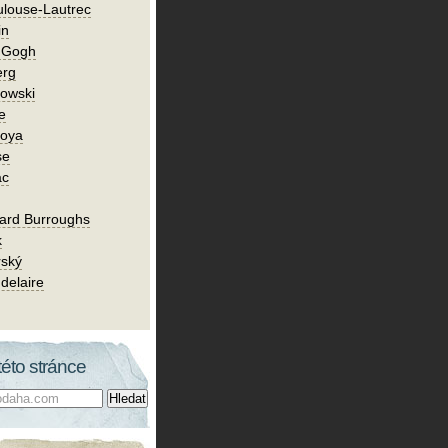
ulouse-Lautrec
in
n Gogh
erg
owski
e
Goya
se
ac
ard Burroughs
k
rský
delaire
této stránce