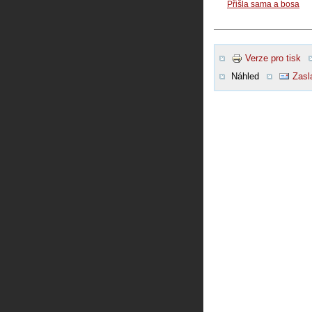
Přišla sama a bosa
Verze pro tisk
Náhled
Zasl