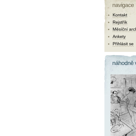
navigace
Kontakt
Rejstřík
Měsíční arc
Ankety
Přihlásit se
náhodně 