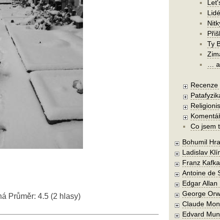
Let'
Lidé
Nit
Při
Ty 
Zim
… a 
Recenze a
Patafyzika
Religionis
Komentá
Co jsem t
Bohumil Hra
Ladislav Kl
Franz Kafka
Antoine de 
Edgar Allan
George Orw
ná
Průměr:
4.5
(
2
hlasy)
Claude Mon
Edvard Mun