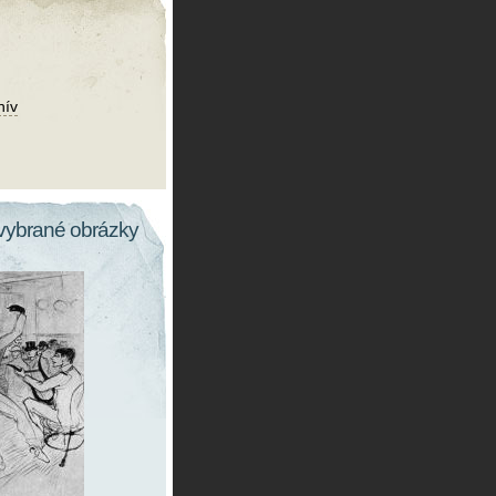
hív
vybrané obrázky