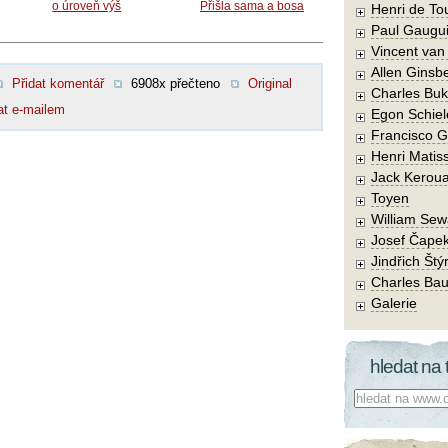
o úroveň výš
Přišla sama a bosa
Henri de To
Paul Gaugu
Vincent va
Allen Ginsb
Přidat komentář
6908x přečteno
Original
Charles Buk
at e-mailem
Egon Schiel
Francisco 
Henri Matis
Jack Kerou
Toyen
William Sew
Josef Čape
Jindřich Štý
Charles Bau
Galerie
hledat na 
Co hledat: