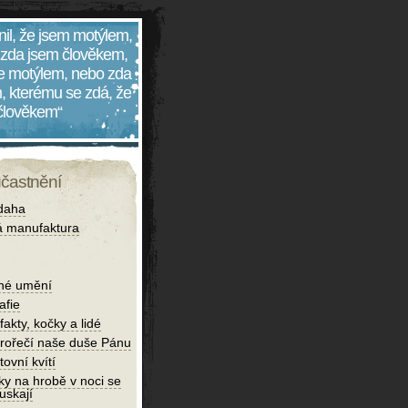
nil, že jsem motýlem,
 zda jsem člověkem,
 je motýlem, nebo zda
, kterému se zdá, že
 člověkem“
účastnění
daha
 manufaktura
né umění
afie
fakty, kočky a lidé
rořečí naše duše Pánu
tovní kvítí
ky na hrobě v noci se
uskají