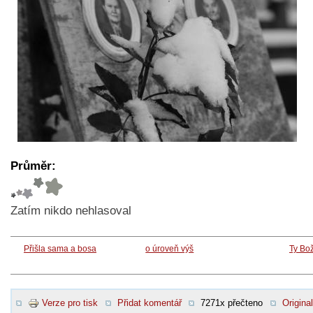
Průměr:
Zatím nikdo nehlasoval
Přišla sama a bosa
o úroveň výš
Ty Bo
Verze pro tisk
Přidat komentář
7271x přečteno
Original