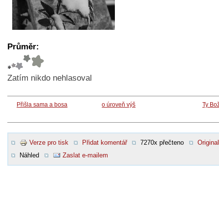
Průměr:
Zatím nikdo nehlasoval
Přišla sama a bosa
o úroveň výš
Ty Bo
Verze pro tisk
Přidat komentář
7270x přečteno
Original
Náhled
Zaslat e-mailem