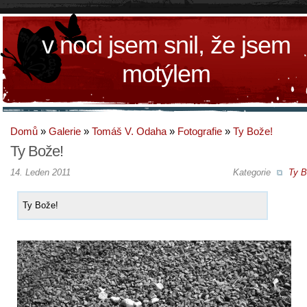
v noci jsem snil, že jsem
motýlem
Domů
»
Galerie
»
Tomáš V. Odaha
»
Fotografie
»
Ty Bože!
Ty Bože!
14. Leden 2011
Kategorie
Ty B
Ty Bože!