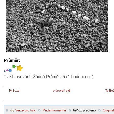
Průměr:
Tvé hlasování:
Žádná
Průměr:
5
(
1
hodnocení )
Ty Bože!
o úroveň výš
Ty Bo
Verze pro tisk
Přidat komentář
6946x přečteno
Original