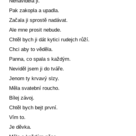
Nenáviděla ji.
Pak zakopla a upadla.
Začala ji sprostě nadávat.
Ale mne prosit nebude.
Chtěl bych ji dát kytici rudejch růží.
Chci aby to věděla.
Panna, co spala s každým.
Neviděl jsem ji do tváře.
Jenom ty krvavý slzy.
Měla svatební roucho.
Bílej závoj.
Chtěl bych bejt první.
Vím to.
Je děvka.