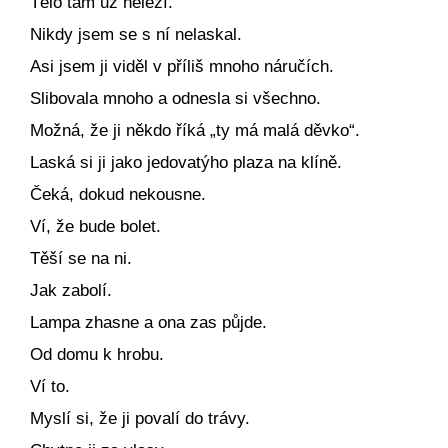
Tělo tam už neleží.
Nikdy jsem se s ní nelaskal.
Asi jsem ji viděl v příliš mnoho náručích.
Slibovala mnoho a odnesla si všechno.
Možná, že ji někdo říká „ty má malá děvko“.
Laská si ji jako jedovatýho plaza na klíně.
Čeká, dokud nekousne.
Ví, že bude bolet.
Těší se na ni.
Jak zabolí.
Lampa zhasne a ona zas půjde.
Od domu k hrobu.
Ví to.
Myslí si, že ji povalí do trávy.