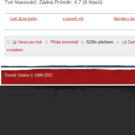
Tvé hlasování:
Žádná
Průměr:
4.7
(
6
hlasů)
Lidi! Já se bojím
o úroveň výš
Morytát o lá
Verze pro tisk
Přidat komentář
5226x přečteno
Zasl
e-mailem
Tomáš Odaha © 1999-2022