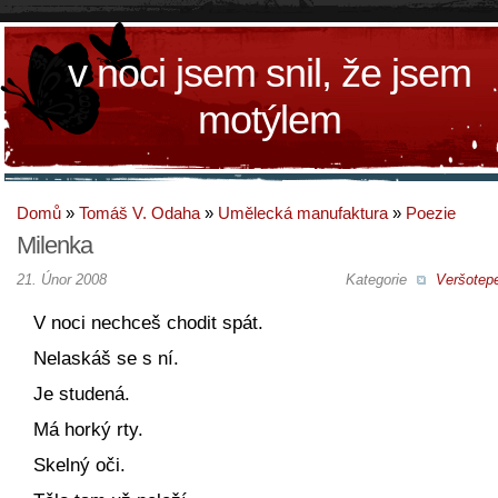
v noci jsem snil, že jsem
motýlem
Domů
»
Tomáš V. Odaha
»
Umělecká manufaktura
»
Poezie
Milenka
21. Únor 2008
Kategorie
Veršotepe
V noci nechceš chodit spát.
Nelaskáš se s ní.
Je studená.
Má horký rty.
Skelný oči.