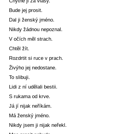
Chytne ji za vlasy.
Bude jej prosit.
Dal ji ženský jméno.
Nikdy žádnou nepoznal.
V očích měl strach.
Chtěl žít.
Rozdrtit si ruce v prach.
Živýho jej nedostane.
To slibuji.
Lidi z ní udělali bestii.
S rukama od krve.
Já jí nijak neříkám.
Má ženský jméno.
Nikdy jsem ji nijak neřekl.