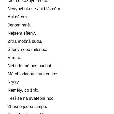
Měla s každým něco.
Nevyhýbala se ani bláznům.
Ani dětem.
Jenom mně.
Nejsem šílený.
Zítra možná budu.
Šílený nebo milenec.
Vím to.
Nebude mě poslouchat.
Má ohlodanou stydkou kost.
Krysy.
Neměly, co žrát.
Těší se na svatební noc.
Zhasne jedna lampa.