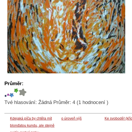
Průměr:
Tvé hlasování:
Žádná
Průměr:
4
(
1
hodnocení )
Kdejaká píča by chtěla mít
o úroveň výš
Ke svobodě! (kří
blonďatou kundu, ale stejně