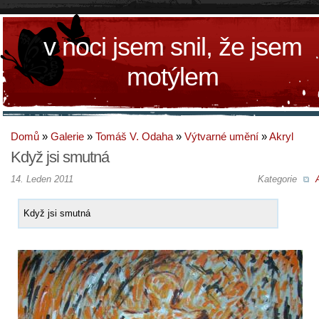
v noci jsem snil, že jsem
motýlem
Domů
»
Galerie
»
Tomáš V. Odaha
»
Výtvarné umění
»
Akryl
Když jsi smutná
14. Leden 2011
Kategorie
Když jsi smutná