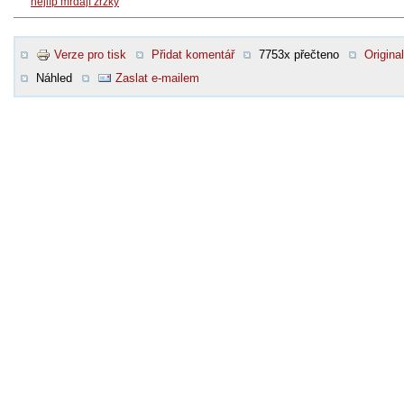
nejlíp mrdají zrzky
Verze pro tisk
Přidat komentář
7753x přečteno
Original
Náhled
Zaslat e-mailem