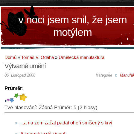
v noci jsem snil, že jsem
motýlem
Domů
»
Tomáš V. Odaha
»
Umělecká manufaktura
Výtvarné umění
06. Listopad 2008
Kategorie
Manufak
Průměr:
Tvé hlasování:
Žádná
Průměr:
5
(
2
hlasy)
...a na zem začal padat oheň smíšený s krví
A kdepak ty děti jsou!