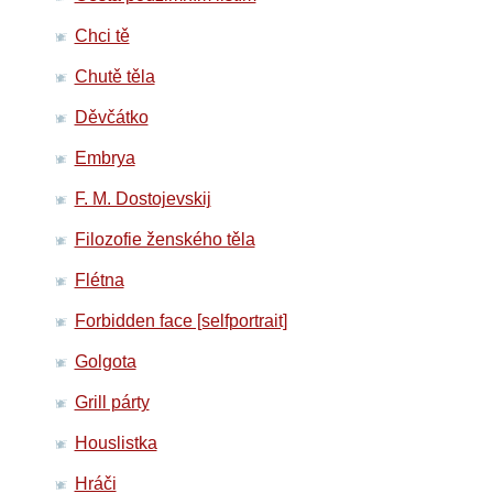
Chci tě
Chutě těla
Děvčátko
Embrya
F. M. Dostojevskij
Filozofie ženského těla
Flétna
Forbidden face [selfportrait]
Golgota
Grill párty
Houslistka
Hráči