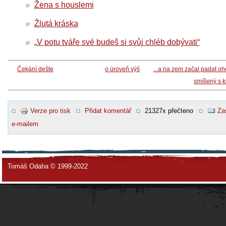
Žena s houslemi
Žlutá kráska
„V potu tváře své budeš si svůj chléb dobývati“
Čekání dešte
o úroveň výš
...a na zem začal padat o
smíšený s k
Verze pro tisk
Přidat komentář
21327x přečteno
Za
e-mailem
Tomáš Odaha © 1999-2022