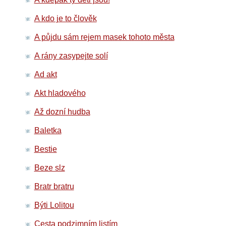
A kdo je to člověk
A půjdu sám rejem masek tohoto města
A rány zasypejte solí
Ad akt
Akt hladového
Až dozní hudba
Baletka
Bestie
Beze slz
Bratr bratru
Býti Lolitou
Cesta podzimním listím