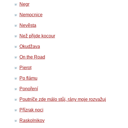
Negr
Nemocnice
Nevěsta
Než přijde kocour
Okudžava
On the Road
Pierot
Po flámu
Ponoření
Poutníče zde málo stůj, rány moje rozvažuj
Přízrak noci
Raskolnikov