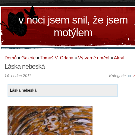
v noci jsem snil, že jsem
motýlem
Domů
»
Galerie
»
Tomáš V. Odaha
»
Výtvarné umění
»
Akryl
Láska nebeská
14. Leden 2011
Kategorie
Láska nebeská