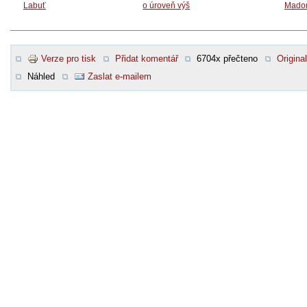
Labuť
o úroveň výš
Mado
Verze pro tisk
Přidat komentář
6704x přečteno
Original
Náhled
Zaslat e-mailem