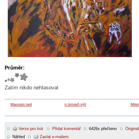
Průměr:
Zatím nikdo nehlasoval
Mauvais oeil
o úroveň výš
Mile
Verze pro tisk
Přidat komentář
6426x přečteno
Original
Náhled
Zaslat e-mailem