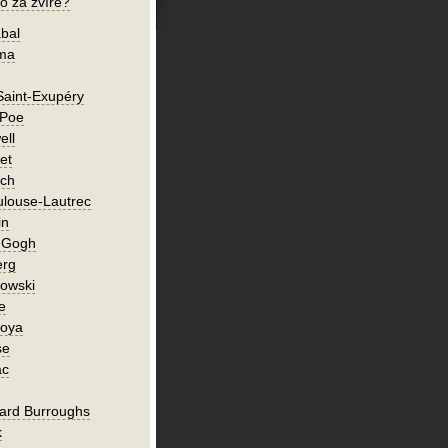
o za zvíře?
bal
íma
Saint-Exupéry
 Poe
ell
et
ch
ulouse-Lautrec
in
n Gogh
erg
owski
e
Goya
se
ac
ard Burroughs
k