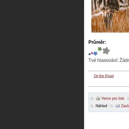
Průměr:
Tvé hlasování:
Žád
On the Road
Verze pro tisk
Náhled
Zasl