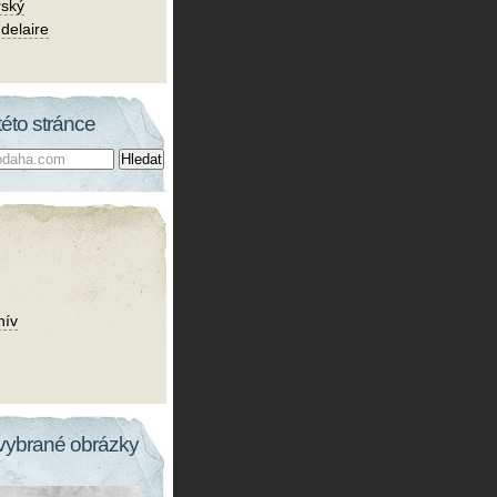
rský
delaire
této stránce
hív
vybrané obrázky