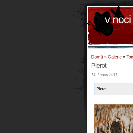
v noci
Domů
»
Galerie
»
To
Pierot
14. Leden 2011
Pierot