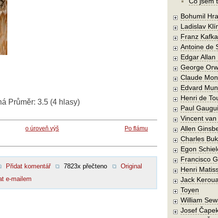
Co jsem t
Bohumil Hra
Ladislav Kl
Franz Kafka
Antoine de 
Edgar Allan
George Orw
Claude Mon
Edvard Mun
Henri de To
ná
Průměr:
3.5
(
4
hlasy)
Paul Gaugu
Vincent va
Allen Ginsb
o úroveň výš
Po flámu
Charles Buk
Egon Schiel
Francisco 
Přidat komentář
7823x přečteno
Original
Henri Matis
at e-mailem
Jack Kerou
Toyen
William Sew
Josef Čape