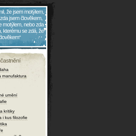
nil, že jsem motýlem,
 zda jsem člověkem,
 je motýlem, nebo zda
, kterému se zdá, že
 člověkem“
účastnění
daha
 manufaktura
né umění
afie
 kritiky
 i kus filozofie
tika
ře