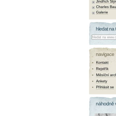
Jindřich Štý
Charles Bau
Galerie
hledat na 
Co hledat:
navigace
Kontakt
Rejstřík
Měsíční arc
Ankety
Přihlásit se
náhodně 