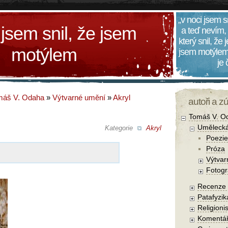
„v noci jsem s
 jsem snil, že jsem
a teď nevím,
který snil, že
motýlem
jsem motýlem
je
máš V. Odaha
»
Výtvarné umění
»
Akryl
autoři a z
Tomáš V. O
Umělecká
Kategorie
Akryl
Poezie
Próza
Výtvar
Fotogr
Recenze a
Patafyzika
Religionis
Komentá